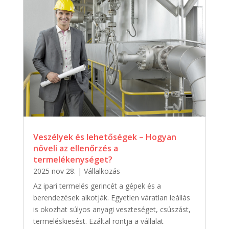
Veszélyek és lehetőségek – Hogyan
növeli az ellenőrzés a
termelékenységet?
2025 nov 28.
|
Vállalkozás
Az ipari termelés gerincét a gépek és a
berendezések alkotják. Egyetlen váratlan leállás
is okozhat súlyos anyagi veszteséget, csúszást,
termeléskiesést. Ezáltal rontja a vállalat