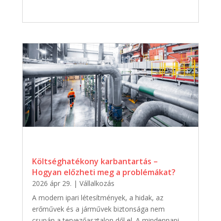
Költséghatékony karbantartás –
Hogyan előzheti meg a problémákat?
2026 ápr 29.
|
Vállalkozás
A modern ipari létesítmények, a hidak, az
erőművek és a járművek biztonsága nem
csupán a tervezőasztalon dől el. A mindennapi