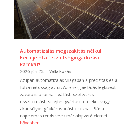
Automatizálás megszakítás nélkül –
Kerülje el a feszültségingadozási
károkat!
2026 jún 23.
|
Vállalkozás
Az ipari automatizálás világában a precizitás és a
folyamatosság az úr. Az energiaellátás legkisebb
zavara is azonnali leállást, szoftveres
összeomlást, selejtes gyártási tételeket vagy
akár súlyos gépkárosodást okozhat. Bár a
napelemes rendszerek már alapvető elemei...
bővebben