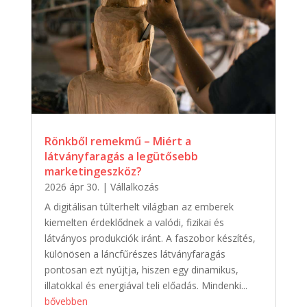
Rönkből remekmű – Miért a
látványfaragás a legütősebb
marketingeszköz?
2026 ápr 30.
|
Vállalkozás
A digitálisan túlterhelt világban az emberek
kiemelten érdeklődnek a valódi, fizikai és
látványos produkciók iránt. A faszobor készítés,
különösen a láncfűrészes látványfaragás
pontosan ezt nyújtja, hiszen egy dinamikus,
illatokkal és energiával teli előadás. Mindenki...
bővebben