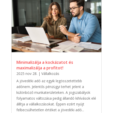
Minimalizálja a kockázatot és
maximalizálja a profitot!
2025 nov 28.
|
Vállalkozás
A jövedéki adó az egyik legösszetettebb
adónem. Jelentős pénzügyi terhet jelent a
különböző munkaterületeken. A jogszabályok
folyamatos változása pedig állandó kihívások elé
állítja a vállalkozásokat. Éppen ezért nyújt
felbecsülhetetlen értéket a jövedéki adó...