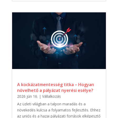
A kockázatmentesség titka – Hogyan
növelhető a pályázat nyerési esélye?
2026 jún 16.
|
Vállalkozás
Az üzleti világban a talpon maradás és a
növekedés kulcsa a folyamatos fejlesztés. Ehhez
az uniós és a hazai pályázati források elképesztő