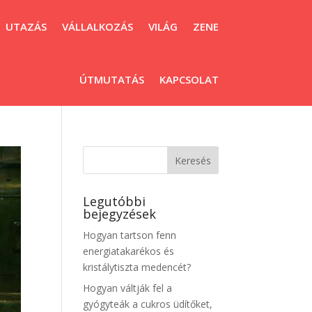
UTAZÁS
VÁLLALKOZÁS
VILÁG
ZENE
ÚTMUTATÁS
KAPCSOLAT
Legutóbbi
bejegyzések
Hogyan tartson fenn
energiatakarékos és
kristálytiszta medencét?
Hogyan váltják fel a
gyógyteák a cukros üdítőket,