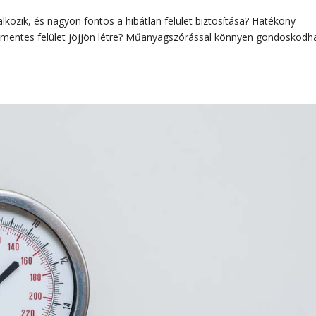
lkozik, és nagyon fontos a hibátlan felület biztosítása? Hatékony
mentes felület jöjjön létre? Műanyagszórással könnyen gondoskodh