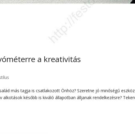
yóméterre a kreativitás
stílus
család más tagja is csatlakozott Önhöz? Szeretne jó minőségű eszkö
ív alkotások később is kiváló állapotban álljanak rendelkezésre? Teke