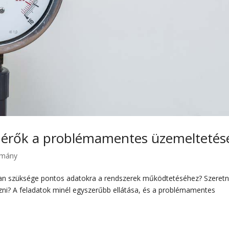
rők a problémamentes üzemeltetés
mány
 van szüksége pontos adatokra a rendszerek működtetéséhez? Szeret
ni? A feladatok minél egyszerűbb ellátása, és a problémamentes