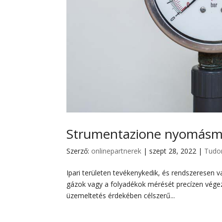
Strumentazione nyomásmé
Szerző:
onlinepartnerek
|
szept 28, 2022
|
Tudo
Ipari területen tevékenykedik, és rendszeresen
gázok vagy a folyadékok mérését precízen végez
üzemeltetés érdekében célszerű...