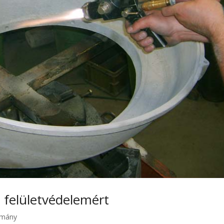
 felületvédelemért
mány