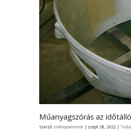
Műanyagszórás az időtálló
Szerző:
onlinepartnerek
|
szept 28, 2022
|
Tudo