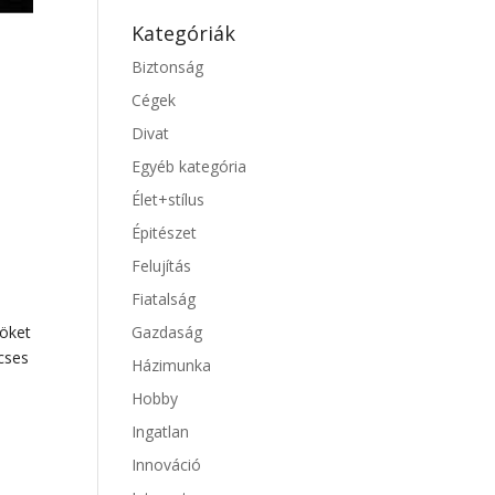
Kategóriák
Biztonság
Cégek
Divat
Egyéb kategória
Élet+stílus
Épitészet
Felujítás
Fiatalság
Gazdaság
zöket
rcses
Házimunka
Hobby
Ingatlan
Innováció