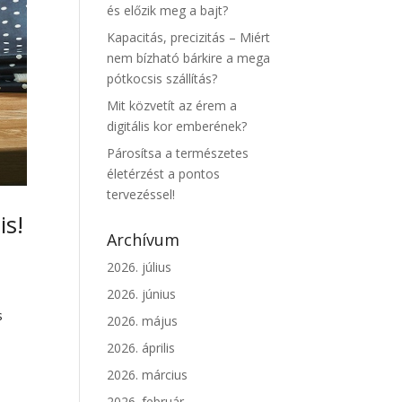
és előzik meg a bajt?
Kapacitás, precizitás – Miért
nem bízható bárkire a mega
pótkocsis szállítás?
Mit közvetít az érem a
digitális kor emberének?
Párosítsa a természetes
életérzést a pontos
tervezéssel!
is!
Archívum
2026. július
2026. június
s
2026. május
2026. április
2026. március
2026. február