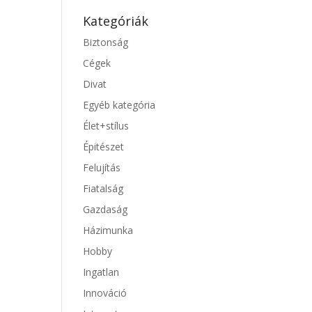
Kategóriák
Biztonság
Cégek
Divat
Egyéb kategória
Élet+stílus
Épitészet
Felujítás
Fiatalság
Gazdaság
Házimunka
Hobby
Ingatlan
Innováció