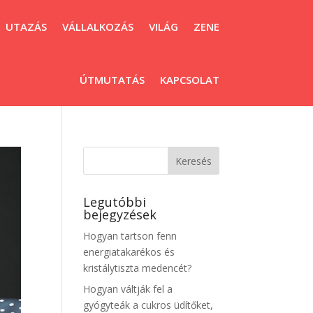
UTAZÁS
VÁLLALKOZÁS
VILÁG
ZENE
ÚTMUTATÁS
KAPCSOLAT
Legutóbbi
bejegyzések
Hogyan tartson fenn
energiatakarékos és
kristálytiszta medencét?
Hogyan váltják fel a
gyógyteák a cukros üdítőket,