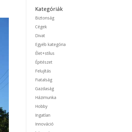
Kategóriák
Biztonság
Cégek
Divat
Egyéb kategória
Élet+stílus
Épitészet
Felujítás
Fiatalság
Gazdaság
Házimunka
Hobby
Ingatlan
Innováció