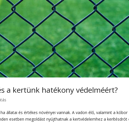
 és a kertünk hatékony védelméért?
tás
ha állatai és értékes növényei vannak. A vadon élő, valamint a kóbor
Minden esetben megoldást nyújthatnak a kertvédelemhez a kerítésdrót 