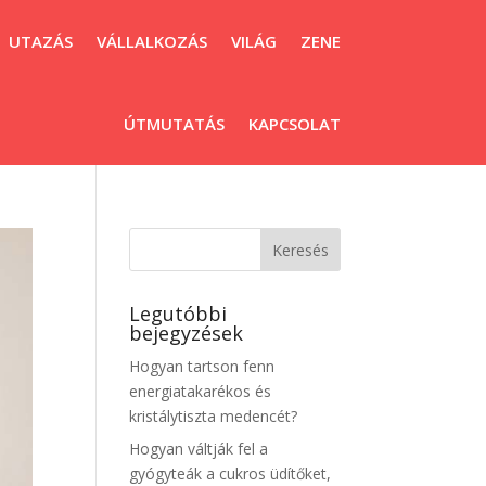
UTAZÁS
VÁLLALKOZÁS
VILÁG
ZENE
ÚTMUTATÁS
KAPCSOLAT
Legutóbbi
bejegyzések
Hogyan tartson fenn
energiatakarékos és
kristálytiszta medencét?
Hogyan váltják fel a
gyógyteák a cukros üdítőket,