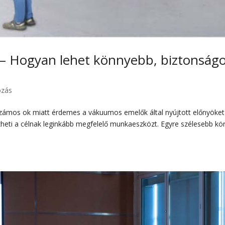
– Hogyan lehet könnyebb, biztonság
ozás
ámos ok miatt érdemes a vákuumos emelők által nyújtott előnyöket
rezheti a célnak leginkább megfelelő munkaeszközt. Egyre szélesebb kö