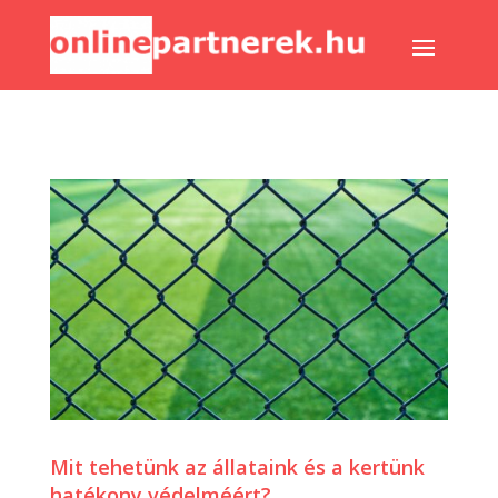
Mit tehetünk az állataink és a kertünk
hatékony védelméért?