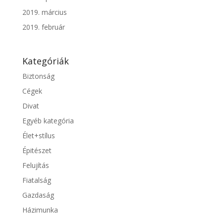
2019. március
2019. február
Kategóriák
Biztonság
Cégek
Divat
Egyéb kategória
Élet+stílus
Épitészet
Felujítás
Fiatalság
Gazdaság
Házimunka