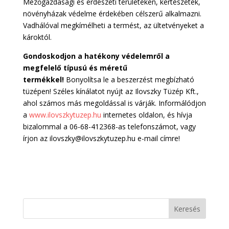
Mezőgazdasági és erdészeti területeken, kertészetek,
növényházak védelme érdekében célszerű alkalmazni.
Vadhálóval megkímélheti a termést, az ültetvényeket a
károktól.
Gondoskodjon a hatékony védelemről a
megfelelő típusú és méretű
termékkel!
Bonyolítsa le a beszerzést megbízható
tüzépen! Széles kínálatot nyújt az Ilovszky Tüzép Kft.,
ahol számos más megoldással is várják. Informálódjon
a
www.ilovszkytuzep.hu
internetes oldalon, és hívja
bizalommal a 06-68-412368-as telefonszámot, vagy
írjon az ilovszky@ilovszkytuzep.hu e-mail címre!