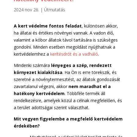
2024 nov 26.
|
Útmutatás
A kert védelme fontos feladat
, különösen akkor,
ha állatai és értékes növényei vannak. A vadon élő,
valamint a kóbor állatok távol tartására is szükséges
gondolni. Minden esetben megoldást nyújthatnak a
kertvédelemhez a
kerítésdrót és a vadháló
.
Mindenki számára
lényeges a szép, rendezett
környezet kialakítása
. Ha Ön is erre törekszik, és
szeretné a növénytermesztést, az állatok gondozását
zavartalanul végezni, akkor
nem maradhat el a
hatékony kertvédelem
. Többféle termék áll
rendelkezésre, amelyek közül a célnak megfelelően, és
a terület adottságai szerint választhat.
Mit vegyen figyelembe a megfelelő kertvédelem
érdekében?