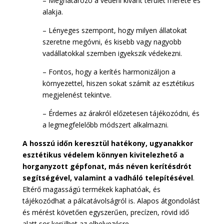
– Meghatározó a védeni kívánt terület mérete és
alakja.
– Lényeges szempont, hogy milyen állatokat
szeretne megóvni, és kisebb vagy nagyobb
vadállatokkal szemben igyekszik védekezni.
– Fontos, hogy a kerítés harmonizáljon a
környezettel, hiszen sokat számít az esztétikus
megjelenést tekintve.
– Érdemes az árakról előzetesen tájékozódni, és
a legmegfelelőbb módszert alkalmazni.
A hosszú időn keresztül hatékony, ugyanakkor
esztétikus védelem könnyen kivitelezhető a
horganyzott gépfonat, más néven kerítésdrót
segítségével, valamint a vadháló telepítésével
.
Eltérő magasságú termékek kaphatóak, és
tájékozódhat a pálcatávolságról is. Alapos átgondolást
és mérést követően egyszerűen, precízen, rövid idő
alatt sor kerülhet az elhelyezésre.