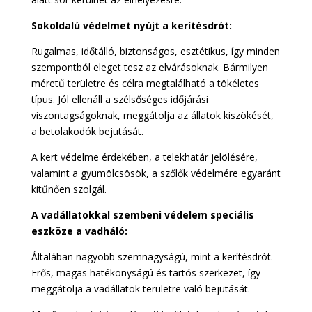
Sokoldalú védelmet nyújt a kerítésdrót:
Rugalmas, időtálló, biztonságos, esztétikus, így minden
szempontból eleget tesz az elvárásoknak. Bármilyen
méretű területre és célra megtalálható a tökéletes
típus. Jól ellenáll a szélsőséges időjárási
viszontagságoknak, meggátolja az állatok kiszökését,
a betolakodók bejutását.
A kert védelme érdekében, a telekhatár jelölésére,
valamint a gyümölcsösök, a szőlők védelmére egyaránt
kitűnően szolgál.
A vadállatokkal szembeni védelem speciális
eszköze a vadháló:
Általában nagyobb szemnagyságú, mint a kerítésdrót.
Erős, magas hatékonyságú és tartós szerkezet, így
meggátolja a vadállatok területre való bejutását.