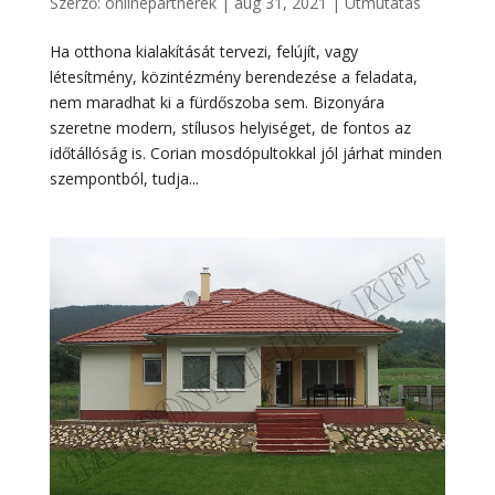
Szerző:
onlinepartnerek
|
aug 31, 2021
|
Útmutatás
Ha otthona kialakítását tervezi, felújít, vagy
létesítmény, közintézmény berendezése a feladata,
nem maradhat ki a fürdőszoba sem. Bizonyára
szeretne modern, stílusos helyiséget, de fontos az
időtállóság is. Corian mosdópultokkal jól járhat minden
szempontból, tudja...