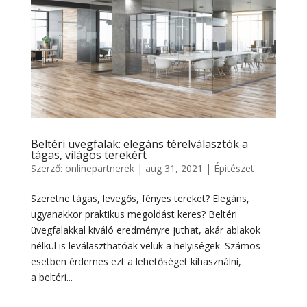
Beltéri üvegfalak: elegáns térelválasztók a
tágas, világos terekért
Szerző:
onlinepartnerek
|
aug 31, 2021
|
Épitészet
Szeretne tágas, levegős, fényes tereket? Elegáns,
ugyanakkor praktikus megoldást keres? Beltéri
üvegfalakkal kiváló eredményre juthat, akár ablakok
nélkül is leválaszthatóak velük a helyiségek. Számos
esetben érdemes ezt a lehetőséget kihasználni,
a beltéri...