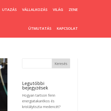
UTAZÁS
VÁLLALKOZÁS
VILÁG
ZENE
ÚTMUTATÁS
KAPCSOLAT
Legutóbbi
bejegyzések
Hogyan tartson fenn
energiatakarékos és
kristálytiszta medencét?