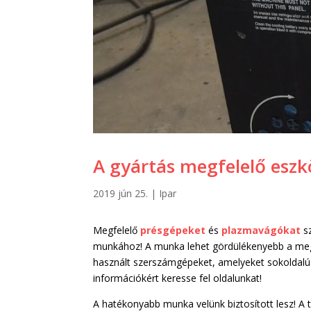
A gyártás megfelelő eszk
2019 jún 25.
|
Ipar
Megfelelő
présgépeket
és
plazmavágókat
sz
munkához! A munka lehet gördülékenyebb a megfe
használt szerszámgépeket, amelyeket sokoldalú
információkért keresse fel oldalunkat!
A hatékonyabb munka velünk biztosított lesz! A t