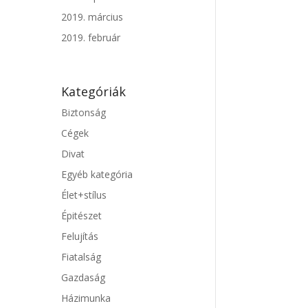
2019. március
2019. február
Kategóriák
Biztonság
Cégek
Divat
Egyéb kategória
Élet+stílus
Épitészet
Felujítás
Fiatalság
Gazdaság
Házimunka