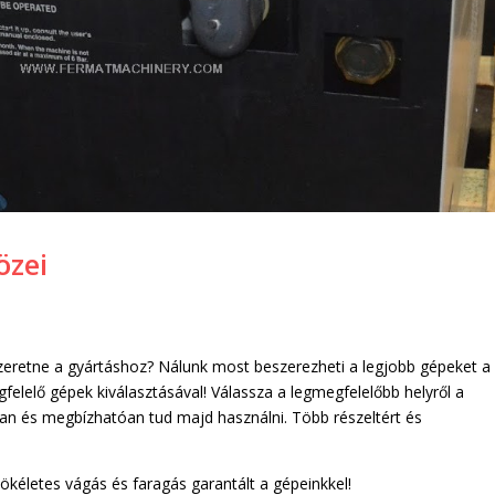
özei
eretne a gyártáshoz? Nálunk most beszerezheti a legjobb gépeket a
lelő gépek kiválasztásával! Válassza a legmegfelelőbb helyről a
an és megbízhatóan tud majd használni. Több részeltért és
ökéletes vágás és faragás garantált a gépeinkkel!