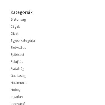
Kategóriák
Biztonság
Cégek
Divat
Egyéb kategória
Élet+stílus
Épitészet
Felujítás
Fiatalság
Gazdaság
Házimunka
Hobby
Ingatlan
Innováció