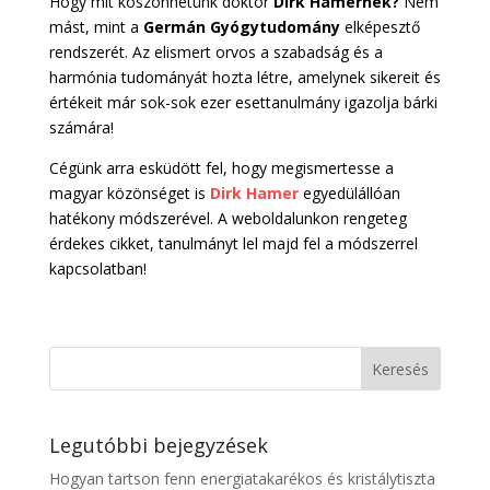
Hogy mit köszönhetünk doktor
Dirk Hamernek?
Nem
mást, mint a
Germán Gyógytudomány
elképesztő
rendszerét. Az elismert orvos a szabadság és a
harmónia tudományát hozta létre, amelynek sikereit és
értékeit már sok-sok ezer esettanulmány igazolja bárki
számára!
Cégünk arra esküdött fel, hogy megismertesse a
magyar közönséget is
Dirk Hamer
egyedülállóan
hatékony módszerével. A weboldalunkon rengeteg
érdekes cikket, tanulmányt lel majd fel a módszerrel
kapcsolatban!
Legutóbbi bejegyzések
Hogyan tartson fenn energiatakarékos és kristálytiszta