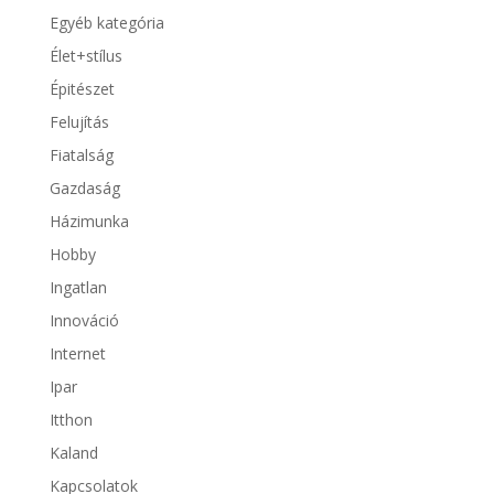
Egyéb kategória
Élet+stílus
Épitészet
Felujítás
Fiatalság
Gazdaság
Házimunka
Hobby
Ingatlan
Innováció
Internet
Ipar
Itthon
Kaland
Kapcsolatok