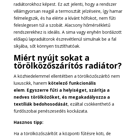
radiátorokhoz képest. Ez azt jelenti, hogy a rendszer
villámgyorsan reagál a termosztát jelzéseire, így hamar
felmelegszik, és ha elérte a kívánt hőfokot, nem fűti
feleslegesen túl a szobát. Alacsony hőmérsékletű
rendszerekhez is ideális. A sima vagy enyhén bordázott
előlapú lapradiátorok észrevétlenül simulnak be a fal
síkjába, sőt könnyen tisztíthatóak.
Miért nyújt sokat a
törölközőszárítós radiátor?
A közhiedelemmel ellentétben a törölközőszárító nem
luxuscikk, hanem
kötelező funkcionális
elem
.
Egyszerre fűti a helyiséget, szárítja a
nedves törölközőket, és megakadályozza a
textíliák bedohosodását
, ezáltal csökkenthető a
fürdőszobai penészesedés kockázata.
Hasznos tipp:
Ha a törölközőszárítót a központi fűtésre köti, de