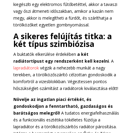
kiegészíti egy elektromos fűtőbetéttel, akkor a tavaszi
vagy őszi átmeneti időszakban, amikor a kazán nem
megy, akkor is melegítheti a fürdőt, és száríthatja a
törölközőket egyetlen gombnyomással.
A sikeres felújítás titka: a
két típus szimbiózisa
A buktatók elkerülése érdekében
a két
radiátortípust egy rendszerként kell kezelni
. A
lapradiátorok
végzik a nehezebb munkát a nagy
terekben, a törölközőszárító célzottan gondoskodik a
komfortról a vizesblokkban. Végeztessen pontos
hőszükséglet-számítást a radiátorok kiválasztása előtt!
Növelje az ingatlan piaci értékét, és
gondoskodjon a fenntartható, gazdaságos és
barátságos melegről!
A tudatos energiafelhasználás
és a funkcionális esztétika tökéletes fúziója a
lapradiátor és a törölközőszárítós radiátor párosítása.