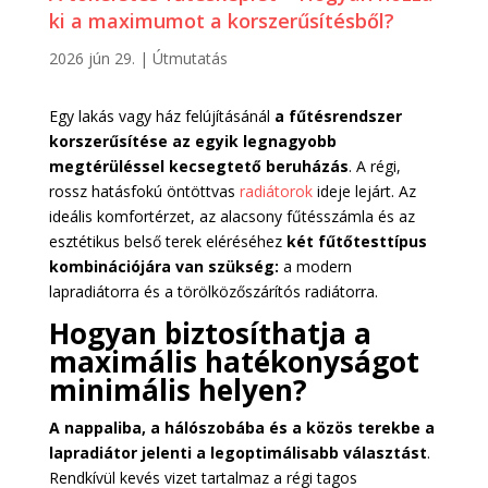
ki a maximumot a korszerűsítésből?
2026 jún 29.
|
Útmutatás
Egy lakás vagy ház felújításánál
a fűtésrendszer
korszerűsítése az egyik legnagyobb
megtérüléssel kecsegtető beruházás
. A régi,
rossz hatásfokú öntöttvas
radiátorok
ideje lejárt. Az
ideális komfortérzet, az alacsony fűtésszámla és az
esztétikus belső terek eléréséhez
két fűtőtesttípus
kombinációjára van szükség:
a modern
lapradiátorra és a törölközőszárítós radiátorra.
Hogyan biztosíthatja a
maximális hatékonyságot
minimális helyen?
A nappaliba, a hálószobába és a közös terekbe a
lapradiátor jelenti a legoptimálisabb választást
.
Rendkívül kevés vizet tartalmaz a régi tagos