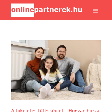
A tökéletes fűtésképlet – Hogyan hozza