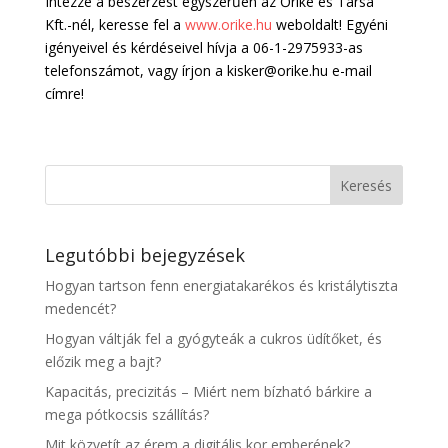
Intézze a beszerzést egyszerűen az Őrike és Társa
Kft.-nél, keresse fel a
www.orike.hu
weboldalt! Egyéni
igényeivel és kérdéseivel hívja a 06-1-2975933-as
telefonszámot, vagy írjon a kisker@orike.hu e-mail
címre!
Legutóbbi bejegyzések
Hogyan tartson fenn energiatakarékos és kristálytiszta
medencét?
Hogyan váltják fel a gyógyteák a cukros üdítőket, és
előzik meg a bajt?
Kapacitás, precizitás – Miért nem bízható bárkire a
mega pótkocsis szállítás?
Mit közvetít az érem a digitális kor emberének?