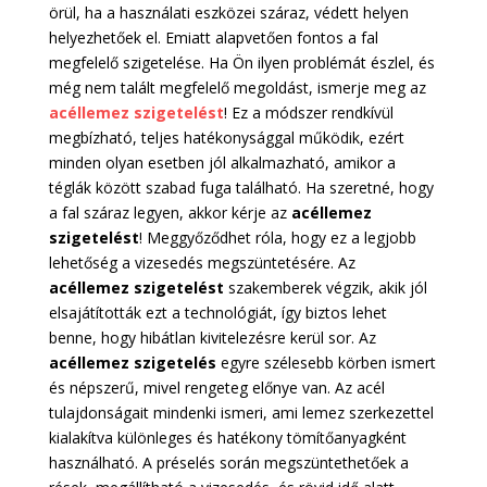
örül, ha a használati eszközei száraz, védett helyen
helyezhetőek el. Emiatt alapvetően fontos a fal
megfelelő szigetelése. Ha Ön ilyen problémát észlel, és
még nem talált megfelelő megoldást, ismerje meg az
acéllemez szigetelést
! Ez a módszer rendkívül
megbízható, teljes hatékonysággal működik, ezért
minden olyan esetben jól alkalmazható, amikor a
téglák között szabad fuga található. Ha szeretné, hogy
a fal száraz legyen, akkor kérje az
acéllemez
szigetelést
! Meggyőződhet róla, hogy ez a legjobb
lehetőség a vizesedés megszüntetésére. Az
acéllemez szigetelést
szakemberek végzik, akik jól
elsajátították ezt a technológiát, így biztos lehet
benne, hogy hibátlan kivitelezésre kerül sor. Az
acéllemez szigetelés
egyre szélesebb körben ismert
és népszerű, mivel rengeteg előnye van. Az acél
tulajdonságait mindenki ismeri, ami lemez szerkezettel
kialakítva különleges és hatékony tömítőanyagként
használható. A préselés során megszüntethetőek a