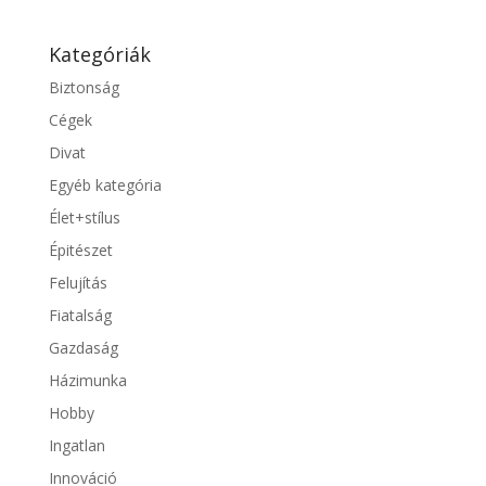
Kategóriák
Biztonság
Cégek
Divat
Egyéb kategória
Élet+stílus
Épitészet
Felujítás
Fiatalság
Gazdaság
Házimunka
Hobby
Ingatlan
Innováció