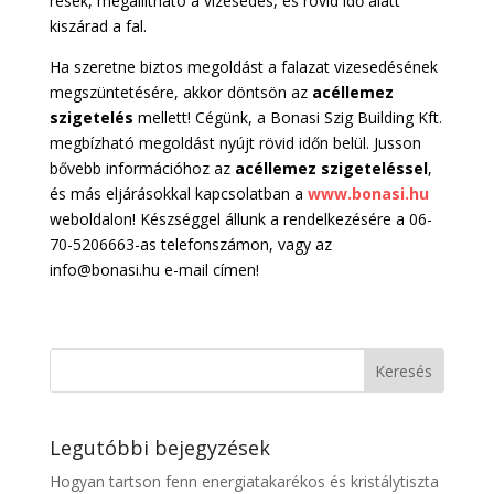
rések, megállítható a vizesedés, és rövid idő alatt
kiszárad a fal.
Ha szeretne biztos megoldást a falazat vizesedésének
megszüntetésére, akkor döntsön az
acéllemez
szigetelés
mellett! Cégünk, a Bonasi Szig Building Kft.
megbízható megoldást nyújt rövid időn belül. Jusson
bővebb információhoz az
acéllemez szigeteléssel
,
és más eljárásokkal kapcsolatban a
www.bonasi.hu
weboldalon! Készséggel állunk a rendelkezésére a 06-
70-5206663-as telefonszámon, vagy az
info@bonasi.hu e-mail címen!
Legutóbbi bejegyzések
Hogyan tartson fenn energiatakarékos és kristálytiszta