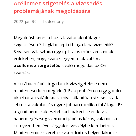
Acéllemez szigetelés a vizesedés
problémájának megoldására
2022 jún 30.
|
Tudomány
Megoldást keres a ház falazatának utólagos
szigetelésére? Téglából épített ingatlana vizesedik?
Szívesen választana egy új, biztos módszert annak
érdekében, hogy száraz legyen a falazat? Az
acéllemez szigetelés
kiváló megoldás az Ön
számára.
A korábban épült ingatlanok vízszigetelése nem
minden esetben megfelelő. Ez a probléma nagy gondot
okozhat a családoknak, mivel állandóan vizesedik a fal,
lehullik a vakolat, és egyre jobban romlik a fal állaga. Ez
a gond nem csak esztétikai hibaként jelentkezik,
hanem egészség szempontjából is káros, valamint a
környezetben lévő tárgyak is veszélybe kerülhetnek.
Minden ember szeret összkomfortos helyen lakni, és