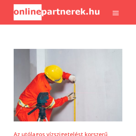
Az utólagos vízszigetelést korszerű