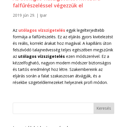
falfűrészeléssel végezzük el
2019 jún 29.
|
Ipar
Az
utólagos vízszigetelés
egyik legelterjedtebb
formája a falfűrészelés. Ez az eljárás gyors kivitelezést
és reális, korrekt árakat hoz magával. A kapilláris úton
felszívódó talajnedvesség teljes egészében megszűnik
az
utólagos vízszigetelés
ezen módszerével. Ez a
kézzelfogható, nagyon modern módszer biztonságos
és tartós eredményt hoz létre. Szakembereink az
eljárás során a falat szakaszosan átvágják, és a
résekbe szigetelőlemezeket helyeznek profi módon.