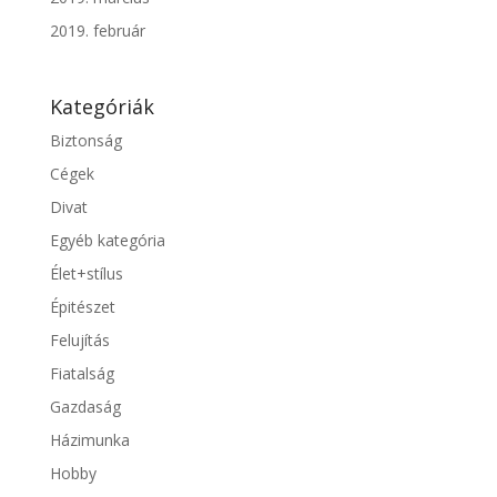
2019. február
Kategóriák
Biztonság
Cégek
Divat
Egyéb kategória
Élet+stílus
Épitészet
Felujítás
Fiatalság
Gazdaság
Házimunka
Hobby