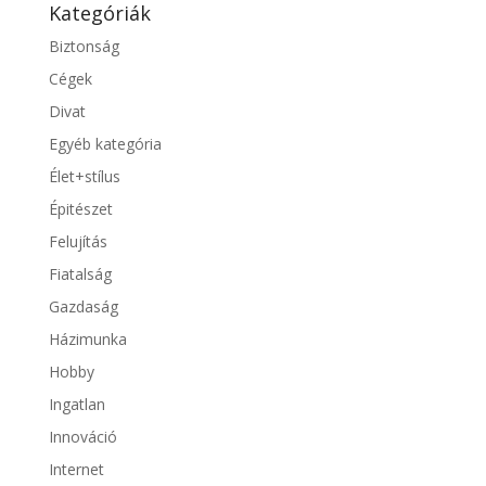
Kategóriák
Biztonság
Cégek
Divat
Egyéb kategória
Élet+stílus
Épitészet
Felujítás
Fiatalság
Gazdaság
Házimunka
Hobby
Ingatlan
Innováció
Internet