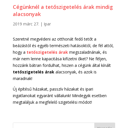
Cégünknél a tetőszigetelés árak mindig
alacsonyak
2019 márc 27.
|
Ipar
Szeretné megvédeni az otthonát fedő tetőt a
beázástól és egyéb természeti hatásoktól, de fél attól,
hogy a
tetőszigetelés árak
megszaladnának, és
már nem lenne kapacitása kifizetni őket? Ne féljen,
hozzánk bátran fordulhat, hiszen a cégünk által kínált
tetőszigetelés árak
alacsonyak, és azok is
maradnak!
Új építésű házakat, passzív házakat és ipari
ingatlanokat egyaránt vállalunk! Mindegyik esetben
megtaláljuk a megfelelő szigetelési módot!