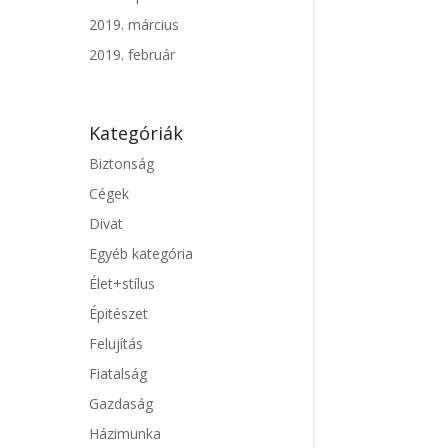
2019. március
2019. február
Kategóriák
Biztonság
Cégek
Divat
Egyéb kategória
Élet+stílus
Épitészet
Felujítás
Fiatalság
Gazdaság
Házimunka