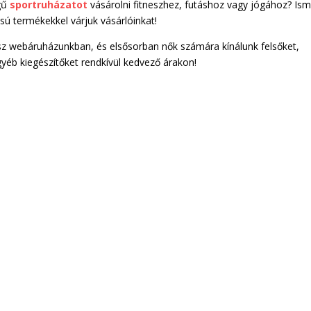
égű
sportruházatot
vásárolni fitneszhez, futáshoz vagy jógához? Is
ú termékekkel várjuk vásárlóinkat!
sz webáruházunkban, és elsősorban nők számára kínálunk felsőket,
yéb kiegészítőket rendkívül kedvező árakon!