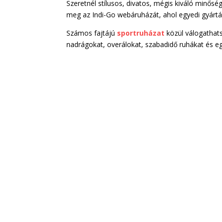
Szeretnél stílusos, divatos, mégis kiváló minős
meg az Indi-Go webáruházát, ahol egyedi gyártás
Számos fajtájú
sportruházat
közül válogathat
nadrágokat, overálokat, szabadidő ruhákat és eg