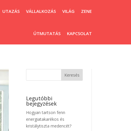
UTAZÁS
VÁLLALKOZÁS
VILÁG
ZENE
ÚTMUTATÁS
KAPCSOLAT
Legutóbbi
bejegyzések
Hogyan tartson fenn
energiatakarékos és
kristálytiszta medencét?