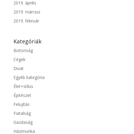
2019. április
2019. március
2019. február
Kategóriák
Biztonság
Cégek
Divat
Egyéb kategória
Élet+stílus
Épitészet
Felujítás
Fiatalság
Gazdaság
Házimunka