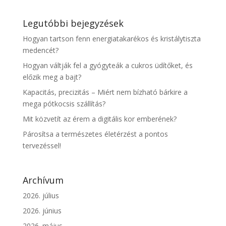
Legutóbbi bejegyzések
Hogyan tartson fenn energiatakarékos és kristálytiszta
medencét?
Hogyan váltják fel a gyógyteák a cukros üdítőket, és
előzik meg a bajt?
Kapacitás, precizitás – Miért nem bízható bárkire a
mega pótkocsis szállítás?
Mit közvetít az érem a digitális kor emberének?
Párosítsa a természetes életérzést a pontos
tervezéssel!
Archívum
2026. július
2026. június
2026. május