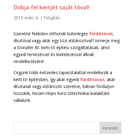
Dobja fel kertjét saját tóval!
2019 márc 6.
|
Felujítás
Szeretné feldobni otthonát különleges
fürdőtóval
,
dísztóval vagy akár egy tűzi víztározóval? Ismerje meg
a Donafer Bt. kerti tó építési szolgáltatásait, ahol
egyedi tervezéssel és kivitelezéssel állnak
rendelkezésére!
Cégünk több évtizedes tapasztalattal rendelkezik a
kerti tó építésben, így akár egyedi
fürdőtavat
, akár
dísztavat vagy víztározót szeretne, bátran forduljon
hozzánk, hiszen teljes körű tótechnikai kialakítást
vállalunk.