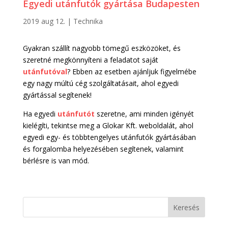
Egyedi utánfutók gyártása Budapesten
2019 aug 12.
|
Technika
Gyakran szállít nagyobb tömegű eszközöket, és
szeretné megkönnyíteni a feladatot saját
utánfutóval
? Ebben az esetben ajánljuk figyelmébe
egy nagy múltú cég szolgáltatásait, ahol egyedi
gyártással segítenek!
Ha egyedi
utánfutót
szeretne, ami minden igényét
kielégíti, tekintse meg a Glokar Kft. weboldalát, ahol
egyedi egy- és többtengelyes utánfutók gyártásában
és forgalomba helyezésében segítenek, valamint
bérlésre is van mód.