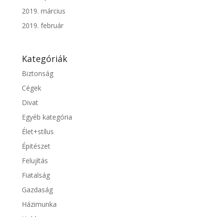
2019. március
2019. február
Kategóriák
Biztonság
Cégek
Divat
Egyéb kategória
Élet+stílus
Épitészet
Felujítás
Fiatalság
Gazdaság
Házimunka