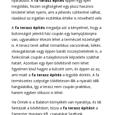
nyaralóból. A
fa terasz építés
éppen egy ilyen
megoldás, hiszen segítségével egy plusz hasznos
területet lehet nyerni, ami a pihenés színterévé válhat,
ráadásul az ingatlan esztétikai értéke is növelhető vele.
A
fa terasz építés
megadja azt a kényelmet, hogy a
biztonságot jelentő ház csupán egy karnyújtásnyira
van, ugyanakkor élvezni lehet a természet közelségét
is. A terasz teret adhat romantikus vacsorának, békés
olvasgatásnak vagy éppen baráti összejövetelnek is, a
funkciónak csupán a tulajdonosok képzelete szabhat
határt. Azonban egy ilyen bővítésnél nem lehet
figyelmen kívül hagyni a külcsínt sem, és éppen az az,
ami miatt a
fa terasz építés
a legjobb döntés. A fa
természetes szépsége tökéletesen illik a nyaraló idilli
hangulatába, így a terasz nem csupán praktikus,
hanem egyben stílusos is lehet.
Ha Önnek is a Balaton környékén van nyaralója, és lát
fantáziát a bővítésben, bízza a
fa terasz építést
a
Famester Hungary Kft. csapatára! Segítünk