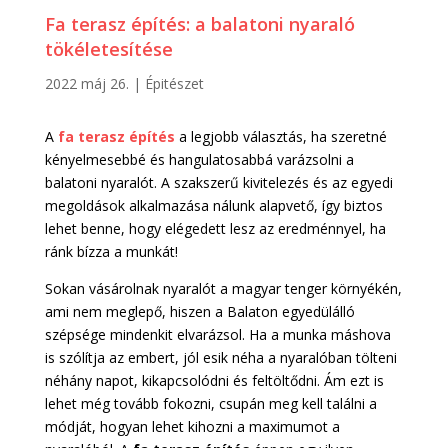
Fa terasz építés: a balatoni nyaraló
tökéletesítése
2022 máj 26.
|
Épitészet
A
fa terasz építés
a legjobb választás, ha szeretné
kényelmesebbé és hangulatosabbá varázsolni a
balatoni nyaralót. A szakszerű kivitelezés és az egyedi
megoldások alkalmazása nálunk alapvető, így biztos
lehet benne, hogy elégedett lesz az eredménnyel, ha
ránk bízza a munkát!
Sokan vásárolnak nyaralót a magyar tenger környékén,
ami nem meglepő, hiszen a Balaton egyedülálló
szépsége mindenkit elvarázsol. Ha a munka máshova
is szólítja az embert, jól esik néha a nyaralóban tölteni
néhány napot, kikapcsolódni és feltöltődni. Ám ezt is
lehet még tovább fokozni, csupán meg kell találni a
módját, hogyan lehet kihozni a maximumot a