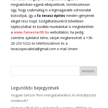
megvalósítani egyedi elképzeléseit, természetesen
úgy, hogy szakmailag is a legmagasabb színvonalat
biztosítjuk, így a
fa terasz építés
minden igényének
eleget tesz majd. Szolgáltatásunkról bővebben
tájékozódhat és korábbi munkáinkat is megtekintheti
a
www.famester95.hu
weboldalon, ha pedig
szeretne ajánlatot kérni, várjuk megkeresését a +36-
20-233-5222-es telefonszámon és a
teraszspecialista@gmail.com e-mail címen!
Legutóbbi bejegyzések
Hogyan tartson fenn energiatakarékos és kristálytiszta
medencét?
Hogyan váltják fel a gyógyteák a cukros üdítőket, és