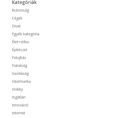
Kategóriák
Biztonság
Cégek
Divat
Egyéb kategória
Élet+stílus
Épitészet
Felujítás
Fiatalság
Gazdaság
Házimunka
Hobby
Ingatlan
Innováció
Internet