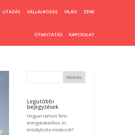
UTAZÁS
VÁLLALKOZÁS
VILÁG
ZENE
ÚTMUTATÁS
KAPCSOLAT
Legutóbbi
bejegyzések
Hogyan tartson fenn
energiatakarékos és
kristálytiszta medencét?