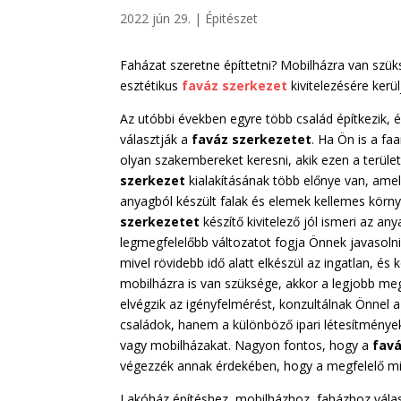
2022 jún 29.
|
Épitészet
Faházat szeretne építtetni? Mobilházra van szük
esztétikus
faváz szerkezet
kivitelezésére kerü
Az utóbbi években egyre több család építkezik,
választják a
faváz szerkezetet
. Ha Ön is a fa
olyan szakembereket keresni, akik ezen a terület
szerkezet
kialakításának több előnye van, amel
anyagból készült falak és elemek kellemes környe
szerkezetet
készítő kivitelező jól ismeri az a
legmegfelelőbb változatot fogja Önnek javasoln
mivel rövidebb idő alatt elkészül az ingatlan, és
mobilházra is van szüksége, akkor a legjobb me
elvégzik az igényfelmérést, konzultálnak Önnel a
családok, hanem a különböző ipari létesítménye
vagy mobilházakat. Nagyon fontos, hogy a
favá
végezzék annak érdekében, hogy a megfelelő m
Lakóház építéshez, mobilházhoz, faházhoz vála