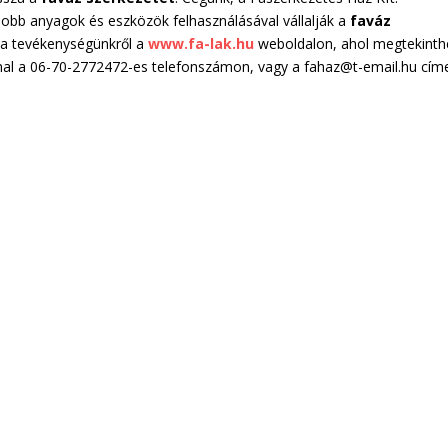
gjobb anyagok és eszközök felhasználásával vállalják a
faváz
 a tevékenységünkről a
www.fa-lak.hu
weboldalon, ahol megtekinthe
mal a 06-70-2772472-es telefonszámon, vagy a fahaz@t-email.hu cím