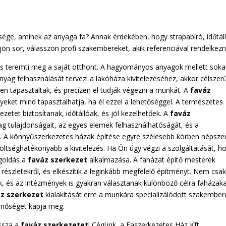
sége, aminek az anyaga fa? Annak érdekében, hogy strapabíró, időtál
ljön sor, válasszon profi szakembereket, akik referenciával rendelkezn
 és teremti meg a saját otthont. A hagyományos anyagok mellett sok
anyag felhasználását tervezi a lakóháza kivitelezéséhez, akkor célszer
en tapasztaltak, és precízen el tudják végezni a munkát. A
faváz
yeket mind tapasztalhatja, ha él ezzel a lehetőséggel. A természetes
zetet biztosítanak, időtállóak, és jól kezelhetőek. A
faváz
nyag tulajdonságait, az egyes elemek felhasználhatóságát, és a
i. A könnyűszerkezetes házak építése egyre szélesebb körben népsze
 költséghatékonyabb a kivitelezés. Ha Ön úgy végzi a szolgáltatását, h
goldás a
faváz szerkezet
alkalmazása. A faházat építő mesterek
 részletekről, és elkészítik a leginkább megfelelő építményt. Nem csak
k, és az intézmények is gyakran választanak különböző célra faházak
z szerkezet
kialakítását erre a munkára specializálódott szakember
inőséget kapja meg.
ssza a
faváz szerkezetet
! Cégünk, a Faszerkezetes Ház Kft.