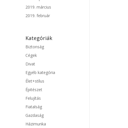
2019. március
2019. február
Kategóriák
Biztonság
Cégek
Divat
Egyéb kategória
Élet+stílus
Épitészet
Felujítás
Fiatalság
Gazdaság
Házimunka