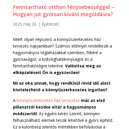
Fenntartható otthon fénysebességgel –
Hogyan jut gyorsan kiváló megoldásra?
2025 máj 26.
|
Épitészet
Miért olyan népszerű a könnyűszerkezetes ház
tervezés napjainkban? Számos előnnyel rendelkezik a
hagyományos téglaházakkal szemben, főként a
gyorsaságot, a költséghatékonyságot és a
fenntarthatóságot tekintve.
Valósítsa meg az
elképzeléseit Ön is egyszerűen!
Mi az oka annak, hogy rendkívül rövid idő alatt
kivitelezhető a könnyűszerkezetes ingatlan?
A
könnyűszerkezetes ház tervezése
már az első
pillanattól kezdve eltér a hagyományos
módszertől
. Az egyéni kérés szerint, könnyen
felhasználható elemek teszik lehetővé a gyors építést.
Ez a különbség jelentős mértékben befolyásolja a