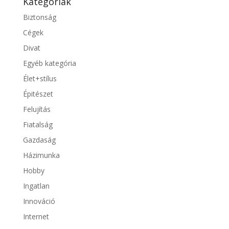
Kategóriák
Biztonság
Cégek
Divat
Egyéb kategória
Élet+stílus
Épitészet
Felujítás
Fiatalság
Gazdaság
Házimunka
Hobby
Ingatlan
Innováció
Internet