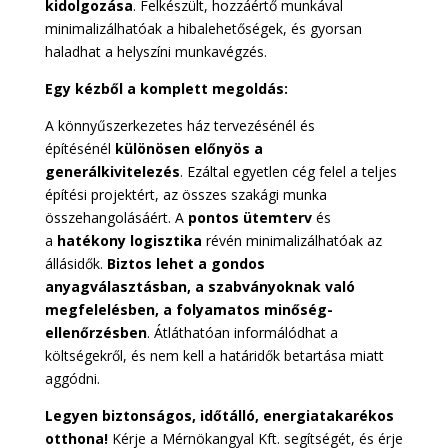
kidolgozása
. Felkészült, hozzáértő munkával
minimalizálhatóak a hibalehetőségek, és gyorsan
haladhat a helyszíni munkavégzés.
Egy kézből a komplett megoldás:
A könnyűszerkezetes ház tervezésénél és
építésénél
különösen előnyös a
generálkivitelezés
. Ezáltal egyetlen cég felel a teljes
építési projektért, az összes szakági munka
összehangolásáért. A
pontos ütemterv
és
a
hatékony logisztika
révén minimalizálhatóak az
állásidők.
Biztos lehet a gondos
anyagválasztásban, a szabványoknak való
megfelelésben, a folyamatos minőség-
ellenőrzésben
. Átláthatóan informálódhat a
költségekről, és nem kell a határidők betartása miatt
aggódni.
Legyen biztonságos, időtálló, energiatakarékos
otthona!
Kérje a Mérnökangyal Kft. segítségét, és érje