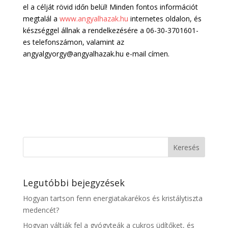
el a célját rövid időn belül! Minden fontos információt
megtalál a
www.angyalhazak.hu
internetes oldalon, és
készséggel állnak a rendelkezésére a 06-30-3701601-
es telefonszámon, valamint az
angyalgyorgy@angyalhazak.hu e-mail címen.
Legutóbbi bejegyzések
Hogyan tartson fenn energiatakarékos és kristálytiszta
medencét?
Hogyan váltják fel a gyógyteák a cukros üdítőket, és