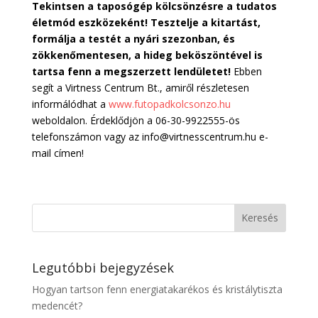
Tekintsen a taposógép kölcsönzésre a tudatos
életmód eszközeként! Tesztelje a kitartást,
formálja a testét a nyári szezonban, és
zökkenőmentesen, a hideg beköszöntével is
tartsa fenn a megszerzett lendületet!
Ebben
segít a Virtness Centrum Bt., amiről részletesen
informálódhat a
www.futopadkolcsonzo.hu
weboldalon. Érdeklődjön a 06-30-9922555-ös
telefonszámon vagy az info@virtnesscentrum.hu e-
mail címen!
Legutóbbi bejegyzések
Hogyan tartson fenn energiatakarékos és kristálytiszta
medencét?