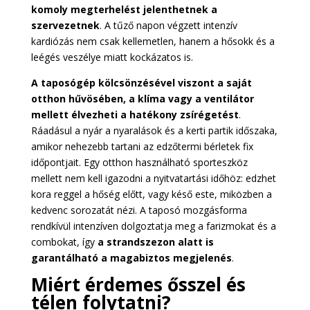
komoly megterhelést jelenthetnek a
szervezetnek
. A tűző napon végzett intenzív
kardiózás nem csak kellemetlen, hanem a hősokk és a
leégés veszélye miatt kockázatos is.
A taposógép kölcsönzésével viszont a saját
otthon hűvösében, a klíma vagy a ventilátor
mellett élvezheti a hatékony zsírégetést
.
Ráadásul a nyár a nyaralások és a kerti partik időszaka,
amikor nehezebb tartani az edzőtermi bérletek fix
időpontjait. Egy otthon használható sporteszköz
mellett nem kell igazodni a nyitvatartási időhöz: edzhet
kora reggel a hőség előtt, vagy késő este, miközben a
kedvenc sorozatát nézi. A taposó mozgásforma
rendkívül intenzíven dolgoztatja meg a farizmokat és a
combokat, így
a strandszezon alatt is
garantálható a magabiztos megjelenés
.
Miért érdemes ősszel és
télen folytatni?