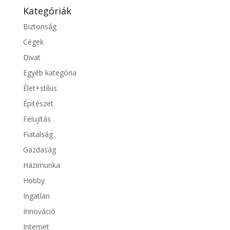
Kategóriák
Biztonság
Cégek
Divat
Egyéb kategória
Élet+stílus
Épitészet
Felujítás
Fiatalság
Gazdaság
Házimunka
Hobby
Ingatlan
Innováció
Internet