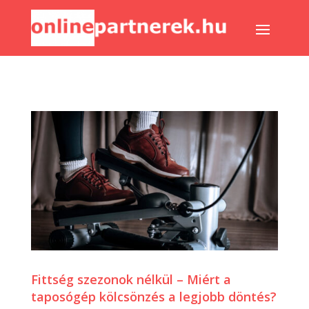
Fittség szezonok nélkül – Miért a
taposógép kölcsönzés a legjobb döntés?