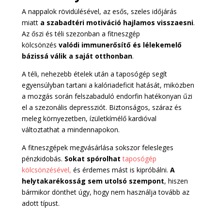
A nappalok rövidülésével, az esős, szeles időjárás
miatt
a szabadtéri motiváció hajlamos visszaesni
.
Az őszi és téli szezonban a fitneszgép
kölcsönzés
valódi immunerősítő és lélekemelő
bázissá válik a saját otthonban
.
A téli, nehezebb ételek után a taposógép segít
egyensúlyban tartani a kalóriadeficit hatását, miközben
a mozgás során felszabaduló endorfin hatékonyan űzi
el a szezonális depressziót. Biztonságos, száraz és
meleg környezetben, ízületkímélő kardióval
változtathat a mindennapokon.
A fitneszgépek megvásárlása sokszor felesleges
pénzkidobás.
Sokat spórolhat
taposógép
kölcsönzésével,
és érdemes mást is kipróbálni.
A
helytakarékosság sem utolsó szempont
, hiszen
bármikor dönthet úgy, hogy nem használja tovább az
adott típust.