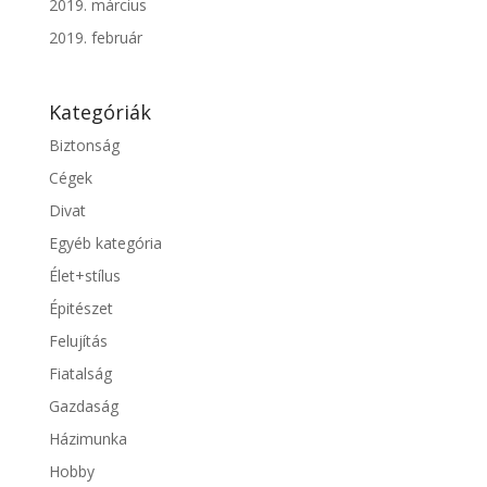
2019. március
2019. február
Kategóriák
Biztonság
Cégek
Divat
Egyéb kategória
Élet+stílus
Épitészet
Felujítás
Fiatalság
Gazdaság
Házimunka
Hobby