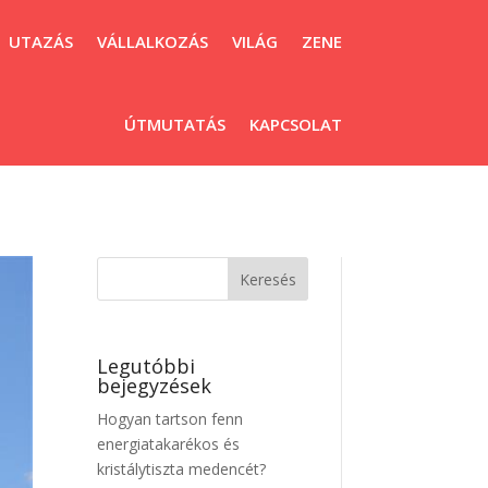
UTAZÁS
VÁLLALKOZÁS
VILÁG
ZENE
ÚTMUTATÁS
KAPCSOLAT
Legutóbbi
bejegyzések
Hogyan tartson fenn
energiatakarékos és
kristálytiszta medencét?