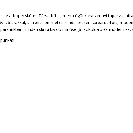
sse a Kopecskó és Társa Kft.-t, mert cégünk évtizednyi tapasztalatta
dvező árakkal, szakértelemmel és rendszeresen karbantartott, moder
épparkunkban minden
daru
kiváló minőségű, sokoldalú és modern esz
apunkat!