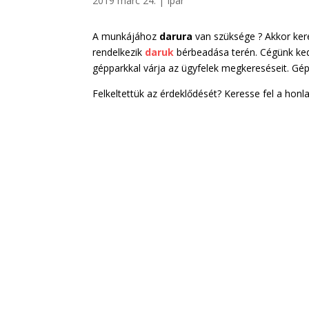
2019 márc 24.
|
Ipar
A munkájához
darura
van szüksége ? Akkor kere
rendelkezik
daruk
bérbeadása terén. Cégünk ke
gépparkkal várja az ügyfelek megkereséseit. G
Felkeltettük az érdeklődését? Keresse fel a honl