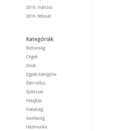
2019. március
2019. február
Kategóriák
Biztonság
Cégek
Divat
Egyéb kategória
Élet+stílus
Épitészet
Felujítás
Fiatalság
Gazdaság
Házimunka