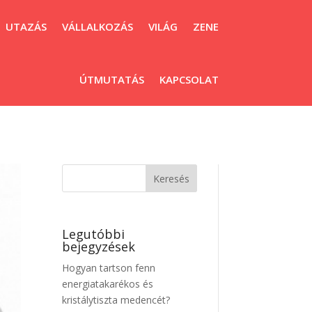
UTAZÁS
VÁLLALKOZÁS
VILÁG
ZENE
ÚTMUTATÁS
KAPCSOLAT
Legutóbbi
bejegyzések
Hogyan tartson fenn
energiatakarékos és
kristálytiszta medencét?