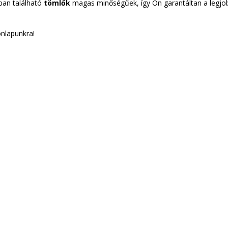
ban található
tömlők
magas minőségűek, így Ön garantáltan a legjo
onlapunkra!