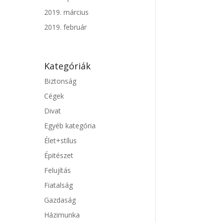
2019. március
2019. február
Kategóriák
Biztonság
Cégek
Divat
Egyéb kategória
Élet+stílus
Épitészet
Felujítás
Fiatalság
Gazdaság
Házimunka