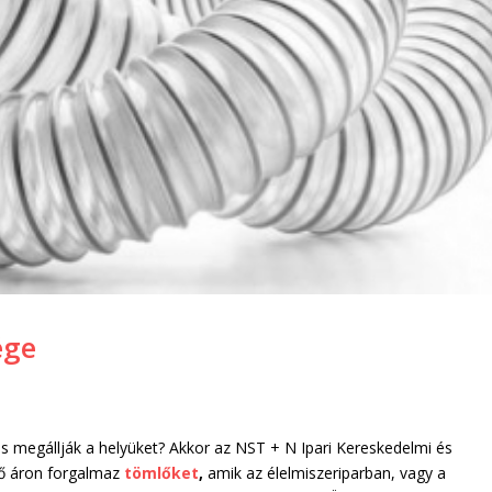
ége
 is megállják a helyüket? Akkor az NST + N Ipari Kereskedelmi és
ető áron forgalmaz
tömlőket
,
amik az élelmiszeriparban, vagy a