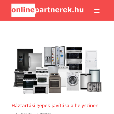
Háztartási gépek javítása a helyszínen