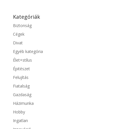
Kategóriák
Biztonság
Cégek
Divat
Egyéb kategória
Élet+stílus
Épitészet
Felujítás
Fiatalság
Gazdaság
Házimunka
Hobby
Ingatlan