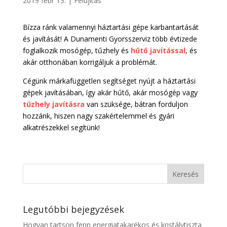
2019 febr 13.
|
Felujítás
Bízza ránk valamennyi háztartási gépe karbantartását
és javítását! A Dunamenti Gyorsszerviz több évtizede
foglalkozik mosógép, tűzhely és
hűtő javítással
, és
akár otthonában korrigáljuk a problémát.
Cégünk márkafüggetlen segítséget nyújt a háztartási
gépek javításában, így akár hűtő, akár mosógép vagy
tűzhely javításra
van szüksége, bátran forduljon
hozzánk, hiszen nagy szakértelemmel és gyári
alkatrészekkel segítünk!
Legutóbbi bejegyzések
Hogyan tartson fenn energiatakarékos és kristálytiszta