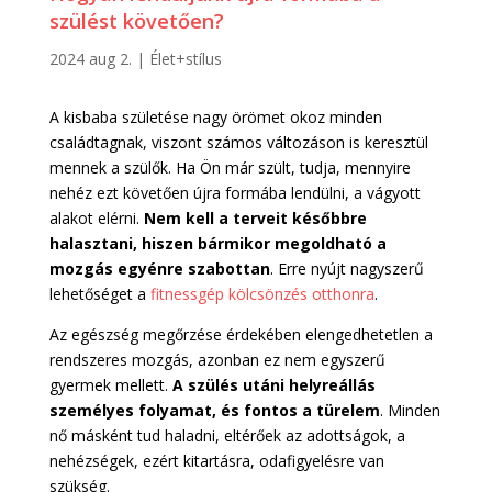
szülést követően?
2024 aug 2.
|
Élet+stílus
A kisbaba születése nagy örömet okoz minden
családtagnak, viszont számos változáson is keresztül
mennek a szülők. Ha Ön már szült, tudja, mennyire
nehéz ezt követően újra formába lendülni, a vágyott
alakot elérni.
Nem kell a terveit későbbre
halasztani, hiszen bármikor megoldható a
mozgás egyénre szabottan
. Erre nyújt nagyszerű
lehetőséget a
fitnessgép kölcsönzés otthonra
.
Az egészség megőrzése érdekében elengedhetetlen a
rendszeres mozgás, azonban ez nem egyszerű
gyermek mellett.
A szülés utáni helyreállás
személyes folyamat, és fontos a türelem
. Minden
nő másként tud haladni, eltérőek az adottságok, a
nehézségek, ezért kitartásra, odafigyelésre van
szükség.