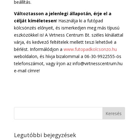
beállítás.
Változtasson a jelenlegi állapotán, érje el a
célját kíméletesen
! Használja ki a futópad
kölcsönzés előnyeit, és ismerkedjen meg más típusú
eszközökkel is! A Virtness Centrum Bt. széles kínálattal
várja, és kedvező feltételek mellett teszi lehetővé a
bérlést. Informálódjon a
www.futopadkolcsonzo.hu
weboldalon, és hívja bizalommal a 06-30-9922555-ös
telefonszámot, vagy írjon az info@virtnesscentrum.hu
e-mail címre!
Legutóbbi bejegyzések