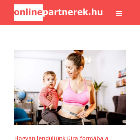
Hogyan lendüljünk újra formába a