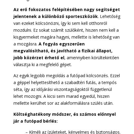
Az erő fokozatos felépítésében nagy segítséget
jelentenek a különböző sporteszközök
. Lehetőség
van ezeket kölcsönözni, így ki sem kell otthonról
mozdulni. Ez sokat számít szülőként, hiszen nem kell a
kisgyermeket magára hagyni, mellette is lehetőség van
a mozgásra.
A fogyás egyszerűen
megvalósítható, és javítható a fizikai állapot,
jobb közérzet érhető el
, amennyiben körültekintően
választja ki a megfelelő gépet.
Az egyik legjobb megoldás a futópad kölcsönzés. Ezzel
a géppel helyettesíthető a szabadtéri futás, a tempós
séta, így az időjárási viszontagságoktól függetlenül
lehet mozogni. A kicsi sem marad egyedül, hiszen
mellette kerülhet sor az alakformálásra szülés után.
Költséghatékony módszer, és számos előnnyel
jár a futópad bérlés:
– Kíméli az ízületeket, kényelmes és biztonságos.