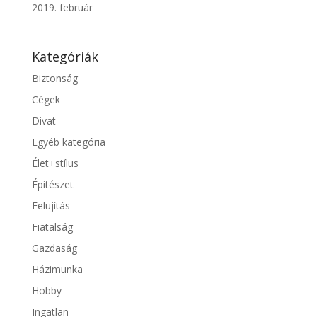
2019. február
Kategóriák
Biztonság
Cégek
Divat
Egyéb kategória
Élet+stílus
Épitészet
Felujítás
Fiatalság
Gazdaság
Házimunka
Hobby
Ingatlan