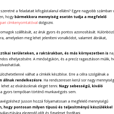
 szeretné a feladatait kifogástalanul ellátni? Egyre nagyobb számban 
ben, hogy
bármekkora mennyiség esetén tudja a megfelelő
ipari címkenyomtatóval
dolgozni.
omagok szállítását, az áruk gyors és pontos azonosítását. Különböz
, amelyeken meg lehet jeleníteni vonalkódot, valamint ábrákat,
ztikai területeken, a raktárakban, és más környezetben is
na
ndos elhelyezésére. A minőségükön, és a precíz ragasztáson múlik, 
eolvashatóak.
özhetetlenné válhat a címkék készítése. Erre a célra szolgálnak a
n állnak rendelkezésre
. Ha rendszeresen kerül sor nagy mennyisé
 lehet az elvárásoknak eleget tenni.
Nagy sebességű, kiváló
a gyors tempóban történő munkavégzés sem.
unkavégzéshez! Jusson hozzá folyamatosan a megfelelő mennyiségű
n, hogy pontosan milyen típusú és teljesítményű készülékkel
választására elegendő időt és figyelmet fordítani.