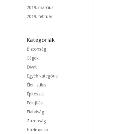
2019. március
2019. február
Kategóriák
Biztonság
Cégek
Divat
Egyéb kategória
Élet+stílus
Épitészet
Felujítás
Fiatalság
Gazdaság
Házimunka