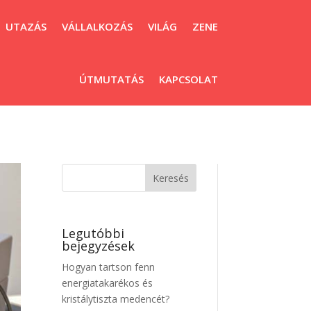
UTAZÁS
VÁLLALKOZÁS
VILÁG
ZENE
ÚTMUTATÁS
KAPCSOLAT
Legutóbbi
bejegyzések
Hogyan tartson fenn
energiatakarékos és
kristálytiszta medencét?