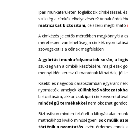
Ipari munkaterületen foglalkozik címkézéssel, és
szükség a címkék elhelyezésére? Annak érdeké
matricákat biztosítani
, célszerű megbízható
A címkézés jelentős mértékben megkönnyíti a cs
méretekben van lehetőség a címkék nyomtatására
szövegeket is a célnak megfelelően.
A gyártási munkafolyamatok során, a logis
szükség van a címkék készítésére, majd ezek go
mennyi időn keresztül maradnak láthatóak, jól l
Kisebb és nagyobb darabszámban egyaránt nélkül
nyomtatók, amelyek
különböző változatokba
biztosítására, akkor csak ipari címkenyomtatóval
minőségű termékekkel
nem okozhat gondot 
Biztosítson minden feltételt a kifogástalan m
matricákhoz kiváló minőségben!
Sok múlik azo
történik a nyomtatás
, ezért érdemes ennek ki