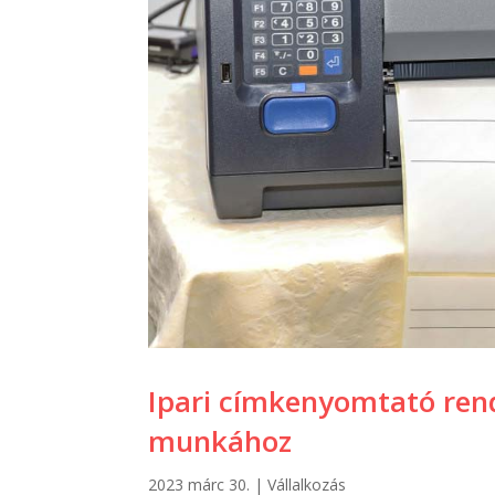
Ipari címkenyomtató ren
munkához
2023 márc 30.
|
Vállalkozás