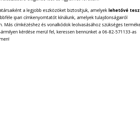
atársaiként a legjobb eszközöket biztosítjuk, amelyek
lehetővé tesz
öbbféle ipari címkenyomtatót kínálunk, amelyek tulajdonságairól
. Más címkézéshez és vonalkódok leolvasásához szükséges termék
 Bármilyen kérdése merül fel, keressen bennünket a 06-82-571133-as
ímen!