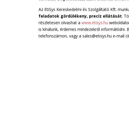
Az EtiSys Kereskedelmi és Szolgáltató Kft. munk
feladatok gördülékeny, precíz ellátását
. T
részletesen olvashat a
www.etisys.hu
weboldalon
is kínálunk, érdemes mindezekről informálódni.
telefonszámon, vagy a sales@etisys.hu e-mail c