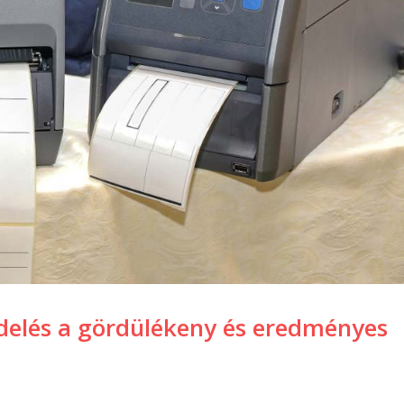
delés a gördülékeny és eredményes