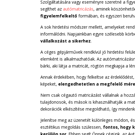
Szolgáltatására vagy eseményre szeretné a figye
segíthet az
autómatricázás
, aminek köszönhetőe
figyelemfelkeltő
formában, és egyszeri beruh
A sok hirdetési módszer mellett, amelyeket ren
informálódni. Napjainkban egyre szélesebb kör
vállalkozást a sikerhez
.
A céges gépjárművek rendkívül jó hirdetési felü
elemként is alkalmazhatóak. Az autómatricázás
bárki, aki látja a matricát, rögtön megkapja a l
Annak érdekében, hogy felkeltse az érdeklődést
képeket,
elengedhetetlen a megfelelő méret,
Nem csak cégautó matricázást vállalnak a hozz
tulajdonosok, és mások is kihasználhatják a matri
dekorációk elkészítése megoldható, így mindenki 
Jelenítse meg az üzenetét különleges módon, és
esztétikus megoldás szülessen,
fontos, hogy 
kerüljön sor
. Ebben segít Önnek cégünk, az Aut