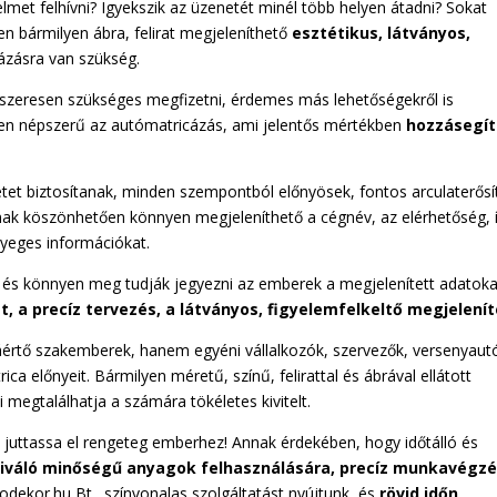
lmet felhívni? Igyekszik az üzenetét minél több helyen átadni? Sokat
n bármilyen ábra, felirat megjeleníthető
esztétikus, látványos,
ázásra van szükség.
dszeresen szükséges megfizetni, érdemes más lehetőségekről is
ben népszerű az autómatricázás, ami jelentős mértékben
hozzásegít
letet biztosítanak, minden szempontból előnyösek, fontos arculaterősí
nak köszönhetően könnyen megjeleníthető a cégnév, az elérhetőség, 
ényeges információkat.
, és könnyen meg tudják jegyezni az emberek a megjelenített adatoka
 a precíz tervezés, a látványos, figyelemfelkeltő megjelení
áértő szakemberek, hanem egyéni vállalkozók, szervezők, versenyaut
ca előnyeit. Bármilyen méretű, színű, felirattal és ábrával ellátott
megtalálhatja a számára tökéletes kivitelt.
 juttassa el rengeteg emberhez! Annak érdekében, hogy időtálló és
kiváló minőségű anyagok felhasználására, precíz munkavégzé
odekor.hu Bt., színvonalas szolgáltatást nyújtunk, és
rövid időn