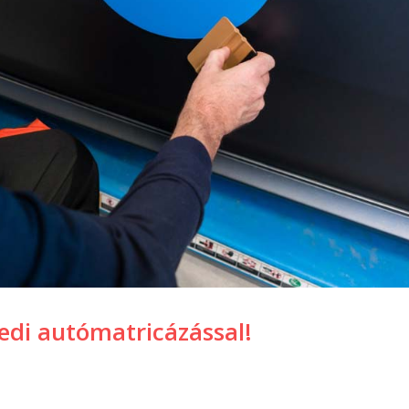
yedi autómatricázással!