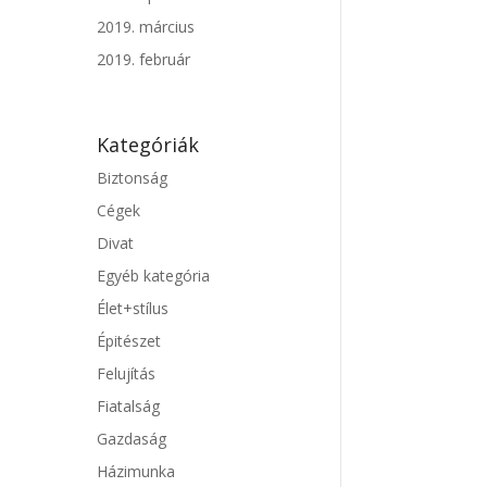
2019. március
2019. február
Kategóriák
Biztonság
Cégek
Divat
Egyéb kategória
Élet+stílus
Épitészet
Felujítás
Fiatalság
Gazdaság
Házimunka