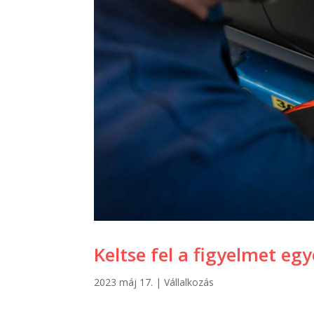
Keltse fel a figyelmet eg
2023 máj 17.
|
Vállalkozás