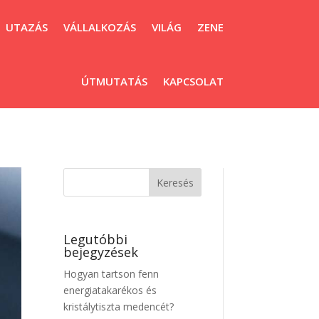
UTAZÁS
VÁLLALKOZÁS
VILÁG
ZENE
ÚTMUTATÁS
KAPCSOLAT
Legutóbbi
bejegyzések
Hogyan tartson fenn
energiatakarékos és
kristálytiszta medencét?