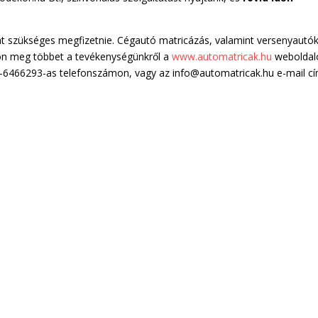
rát szükséges megfizetnie. Cégautó matricázás, valamint versenyautó
on meg többet a tevékenységünkről a
www.automatricak.hu
weboldal
0-6466293-as telefonszámon, vagy az info@automatricak.hu e-mail c