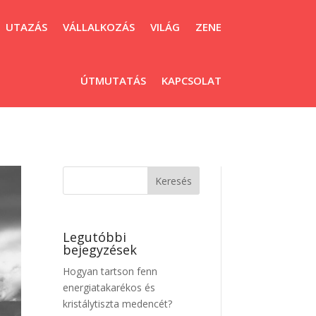
UTAZÁS
VÁLLALKOZÁS
VILÁG
ZENE
ÚTMUTATÁS
KAPCSOLAT
Legutóbbi
bejegyzések
Hogyan tartson fenn
energiatakarékos és
kristálytiszta medencét?