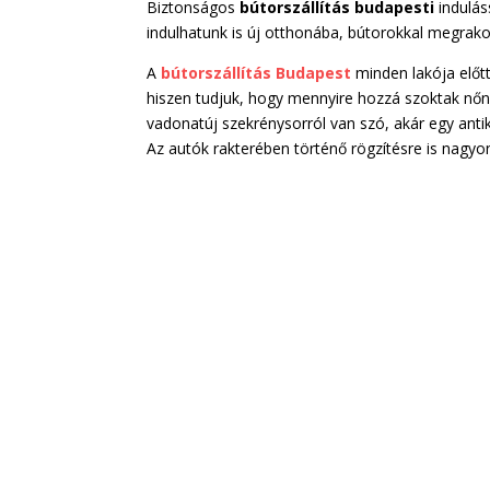
Biztonságos
bútorszállítás budapesti
indulás
indulhatunk is új otthonába, bútorokkal megrak
A
bútorszállítás Budapest
minden lakója előtt
hiszen tudjuk, hogy mennyire hozzá szoktak nőn
vadonatúj szekrénysorról van szó, akár egy antik,
Az autók rakterében történő rögzítésre is nagyon