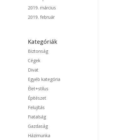
2019. március
2019. február
Kategóriák
Biztonság
Cégek
Divat
Egyéb kategória
Élet+stílus
Épitészet
Felujítás
Fiatalság
Gazdaság
Házimunka