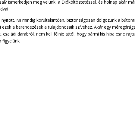
sal? Ismerkedjen meg velünk, a Dióköltöztetéssel, és holnap akár má
odva!
 nyitott. Mi mindig körültekintően, biztonságosan dolgozunk a bútorai
i ezek a berendezések a tulajdonosaik szívéhez. Akár egy méregdrág
 családi darabról, nem kell félnie attól, hogy bármi kis hiba esne rajtu
 figyelünk.