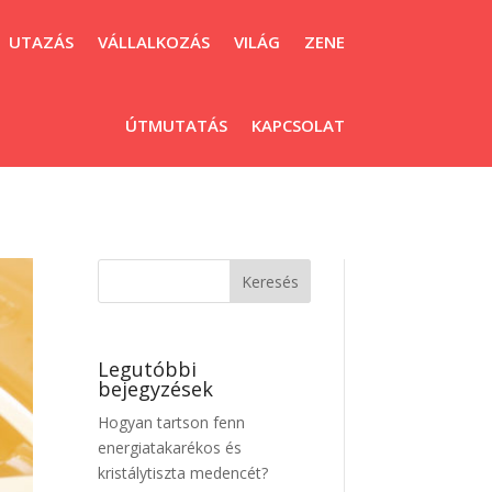
UTAZÁS
VÁLLALKOZÁS
VILÁG
ZENE
ÚTMUTATÁS
KAPCSOLAT
Legutóbbi
bejegyzések
Hogyan tartson fenn
energiatakarékos és
kristálytiszta medencét?