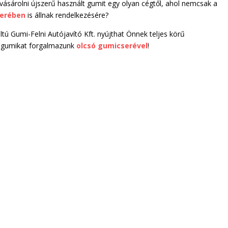
 vásárolni újszerű használt gumit egy olyan cégtől, ahol nemcsak a
serében
is állnak rendelkezésére?
tú Gumi-Felni Autójavító Kft. nyújthat Önnek teljes körű
lt gumikat forgalmazunk
olcsó gumicserével
!