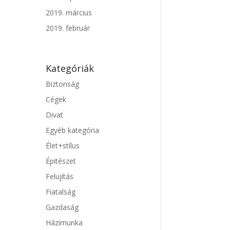
2019. március
2019. február
Kategóriák
Biztonság
Cégek
Divat
Egyéb kategória
Élet+stílus
Épitészet
Felujítás
Fiatalság
Gazdaság
Házimunka