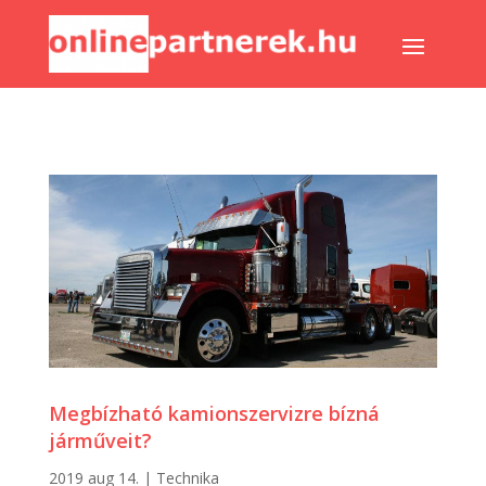
Megbízható kamionszervizre bízná
járműveit?
2019 aug 14.
|
Technika