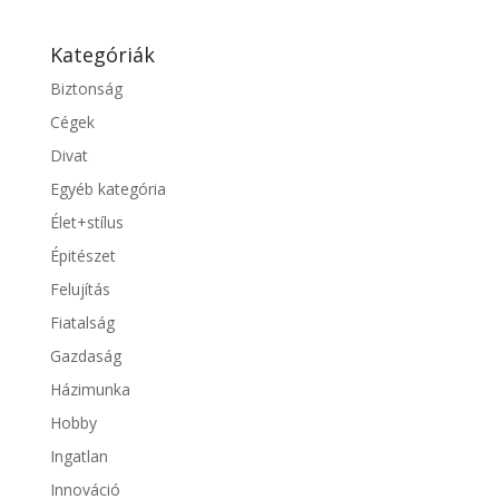
Kategóriák
Biztonság
Cégek
Divat
Egyéb kategória
Élet+stílus
Épitészet
Felujítás
Fiatalság
Gazdaság
Házimunka
Hobby
Ingatlan
Innováció