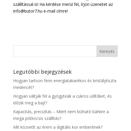
szállítással is! Ha kérdése merül fel, írjon üzenetet az
info@butor7.hu e-mail címre!
Legutóbbi bejegyzések
Hogyan tartson fenn energiatakarékos és kristálytiszta
medencét?
Hogyan váltják fel a gyógyteák a cukros üdítőket, és
előzik meg a bajt?
Kapacitás, precizitás – Miért nem bízható bárkire a
mega pótkocsis szállítás?
Mit közvetít az érem a digitális kor emberének?