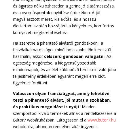
és ágyrács nélkülözhetetlen a gerinc jó alátámasztása,
és a nyomáspontok enyhítése érdekében. A jól
megválasztott méret, kialakítás, és a hosszú
élettartam szintén hozzájárul a kényelmes, komfortos
környezet megteremtéséhez.
Ha szeretne a pihentető alvásról gondoskodni, a
fekvőalkalmatosságot minél hosszabb időn keresztül
használni, akkor
célszerű gondosan válogatni
. Az
egészség megőrzése, a kiegyensúlyozottabb
mindennapok, és az élet különböző területein való jobb
teljesítmény érdekében egyaránt megéri erre időt,
figyelmet fordítani.
Válasszon olyan franciaágyat, amely lehetővé
teszi a pihentető alvást, jól mutat a szobában,
és praktikus megoldást is nyújt!
Minden
szempontból kiváló termékek állnak a rendelkezésére a
Bútor7 webáruházban. Látogasson el a
www.butor7.hu
weboldalra, ahonnan rendelhet akár ingyenes