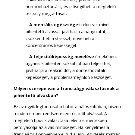
hormonháztartást, és elősegítheti a megfelelő
testsúly megtartását.
–
A mentális egészséget
tekintve, mivel
pihentető alvással javíthatja a hangulatát,
csökkentheti a stresszt, növelheti a
koncentrációs képességet.
–
A teljesítőképesség növelése
érdekében,
ugyanis kipihenten sokkal jobban teljesíthet,
javíthatja a reakcióidőt, a döntéshozatali
képességet, a problémamegoldó készséget.
Milyen szerepe van a franciaágy választásnak a
pihentető alvásban?
Ez az egyik legfontosabb bútor a hálószobában, hiszen
minden ember rendszeresen tölt időt alvással. A
megfelelő típus kiválasztása jelentős mértékben
befolyásolja az alvás minőségét. Ha kényelmes a
franciaágy, könnyebben el tud aludni. Az ideális matrac