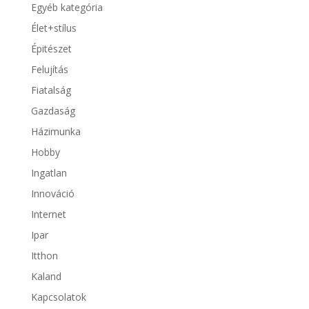
Egyéb kategória
Élet+stílus
Épitészet
Felujítás
Fiatalság
Gazdaság
Házimunka
Hobby
Ingatlan
Innováció
Internet
Ipar
Itthon
Kaland
Kapcsolatok