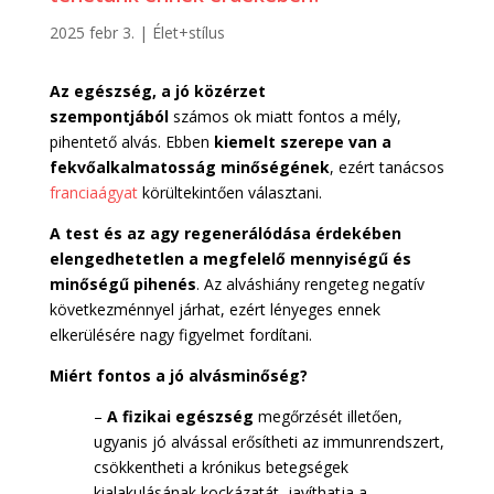
2025 febr 3.
|
Élet+stílus
Az egészség, a jó közérzet
szempontjából
számos ok miatt fontos a mély,
pihentető alvás. Ebben
kiemelt szerepe van a
fekvőalkalmatosság minőségének
, ezért tanácsos
franciaágyat
körültekintően választani.
A test és az agy regenerálódása érdekében
elengedhetetlen a megfelelő mennyiségű és
minőségű pihenés
. Az alváshiány rengeteg negatív
következménnyel járhat, ezért lényeges ennek
elkerülésére nagy figyelmet fordítani.
Miért fontos a jó alvásminőség?
–
A fizikai egészség
megőrzését illetően,
ugyanis jó alvással erősítheti az immunrendszert,
csökkentheti a krónikus betegségek
kialakulásának kockázatát, javíthatja a