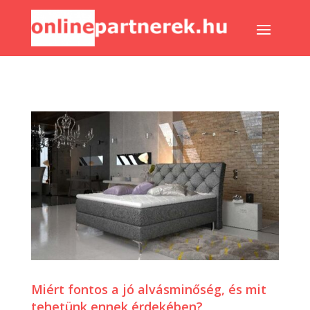
Miért fontos a jó alvásminőség, és mit
tehetünk ennek érdekében?