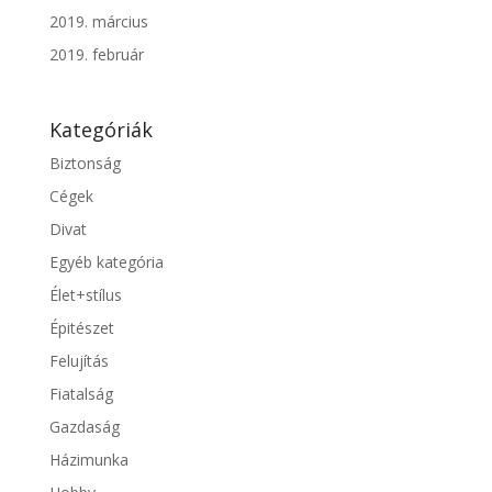
2019. március
2019. február
Kategóriák
Biztonság
Cégek
Divat
Egyéb kategória
Élet+stílus
Épitészet
Felujítás
Fiatalság
Gazdaság
Házimunka