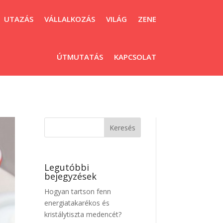
UTAZÁS
VÁLLALKOZÁS
VILÁG
ZENE
ÚTMUTATÁS
KAPCSOLAT
Legutóbbi
bejegyzések
Hogyan tartson fenn
energiatakarékos és
kristálytiszta medencét?