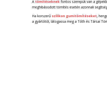
A
tömítéseknek
fontos szerepük van a gépekb
meghibásodott tömítés esetén azonnali segítsége
Ha korszerű
szilikon gumitömítéseket
, heng
a gyártótól, látogassa meg a Tóth és Társai Töm