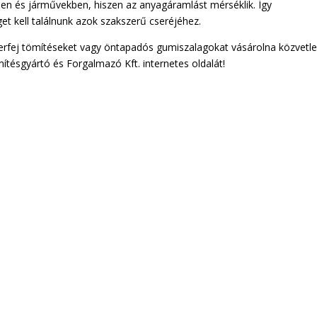
en és járművekben, hiszen az anyagáramlást mérséklik. Így
t kell találnunk azok szakszerű cseréjéhez.
erfej tömítéseket vagy öntapadós gumiszalagokat vásárolna közvetle
ítésgyártó és Forgalmazó Kft. internetes oldalát!