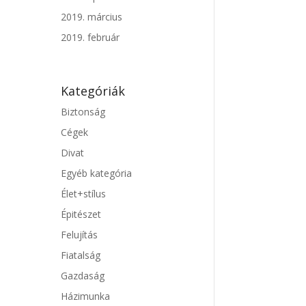
2019. március
2019. február
Kategóriák
Biztonság
Cégek
Divat
Egyéb kategória
Élet+stílus
Épitészet
Felujítás
Fiatalság
Gazdaság
Házimunka