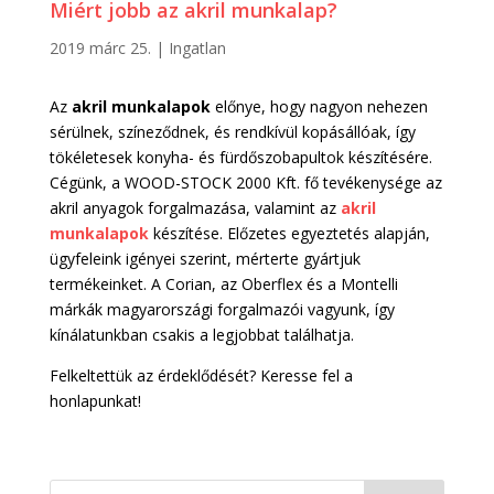
Miért jobb az akril munkalap?
2019 márc 25.
|
Ingatlan
Az
akril munkalapok
előnye, hogy nagyon nehezen
sérülnek, színeződnek, és rendkívül kopásállóak, így
tökéletesek konyha- és fürdőszobapultok készítésére.
Cégünk, a WOOD-STOCK 2000 Kft. fő tevékenysége az
akril anyagok forgalmazása, valamint az
akril
munkalapok
készítése. Előzetes egyeztetés alapján,
ügyfeleink igényei szerint, mérterte gyártjuk
termékeinket. A Corian, az Oberflex és a Montelli
márkák magyarországi forgalmazói vagyunk, így
kínálatunkban csakis a legjobbat találhatja.
Felkeltettük az érdeklődését? Keresse fel a
honlapunkat!