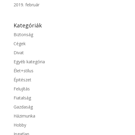
2019. február
Kategóriák
Biztonság
Cégek
Divat
Egyéb kategória
Élet+stílus
Épitészet
Felujítás
Fiatalság
Gazdaság
Házimunka
Hobby
Ingatlan