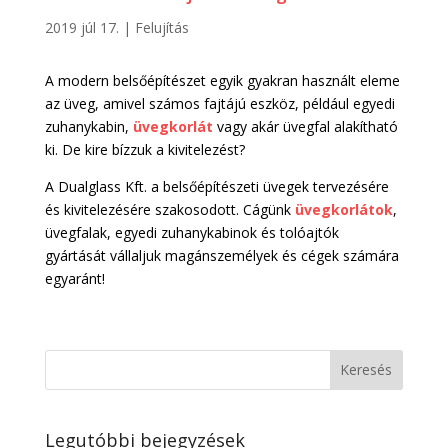
2019 júl 17.
|
Felujítás
A modern belsőépítészet egyik gyakran használt eleme
az üveg, amivel számos fajtájú eszköz, például egyedi
zuhanykabin,
üvegkorlát
vagy akár üvegfal alakítható
ki. De kire bízzuk a kivitelezést?
A Dualglass Kft. a belsőépítészeti üvegek tervezésére
és kivitelezésére szakosodott. Cágünk
üvegkorlátok
,
üvegfalak, egyedi zuhanykabinok és tolóajtók
gyártását vállaljuk magánszemélyek és cégek számára
egyaránt!
Legutóbbi bejegyzések