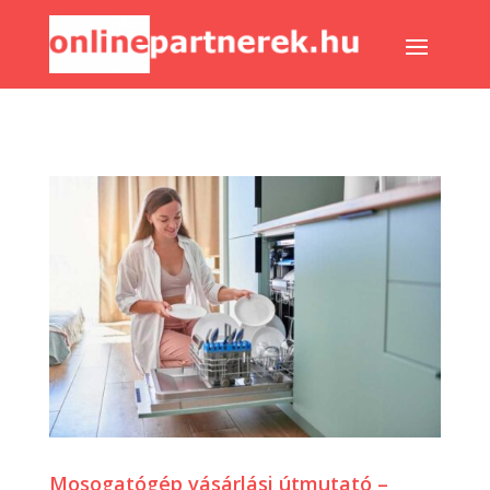
Mosogatógép vásárlási útmutató –