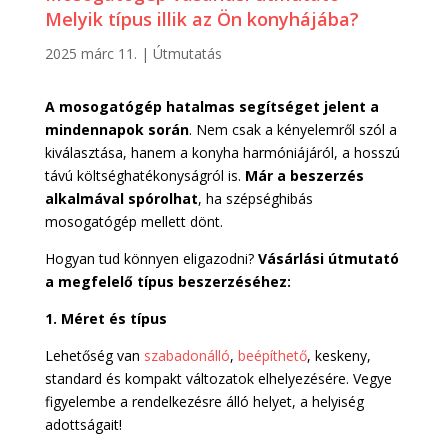
Melyik típus illik az Ön konyhájába?
2025 márc 11.
|
Útmutatás
A mosogatógép hatalmas segítséget jelent a
mindennapok során
. Nem csak a kényelemről szól a
kiválasztása, hanem a konyha harmóniájáról, a hosszú
távú költséghatékonyságról is.
Már a beszerzés
alkalmával spórolhat
, ha szépséghibás
mosogatógép mellett dönt.
Hogyan tud könnyen eligazodni?
Vásárlási útmutató
a megfelelő típus beszerzéséhez:
1. Méret és típus
Lehetőség van
szabadonálló
,
beépíthető
, keskeny,
standard és kompakt változatok elhelyezésére. Vegye
figyelembe a rendelkezésre álló helyet, a helyiség
adottságait!