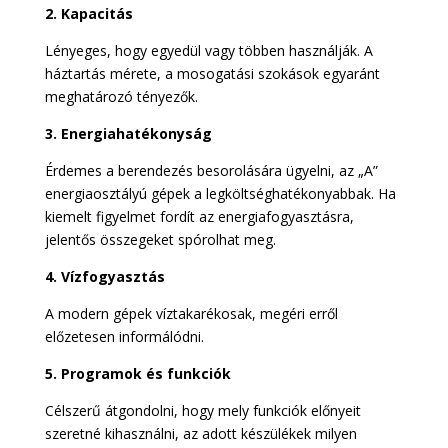
2. Kapacitás
Lényeges, hogy egyedül vagy többen használják. A
háztartás mérete, a mosogatási szokások egyaránt
meghatározó tényezők.
3. Energiahatékonyság
Érdemes a berendezés besorolására ügyelni, az „A”
energiaosztályú gépek a legköltséghatékonyabbak. Ha
kiemelt figyelmet fordít az energiafogyasztásra,
jelentős összegeket spórolhat meg.
4. Vízfogyasztás
A modern gépek víztakarékosak, megéri erről
előzetesen informálódni.
5. Programok és funkciók
Célszerű átgondolni, hogy mely funkciók előnyeit
szeretné kihasználni, az adott készülékek milyen