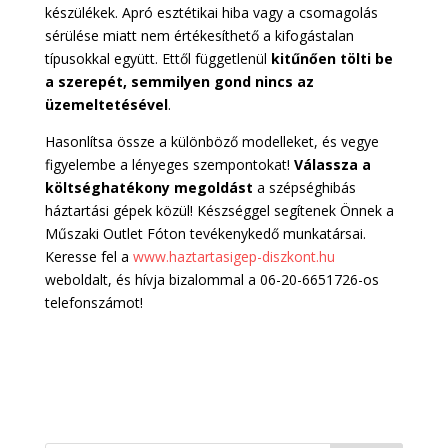
készülékek. Apró esztétikai hiba vagy a csomagolás
sérülése miatt nem értékesíthető a kifogástalan
típusokkal együtt. Ettől függetlenül
kitűnően tölti be
a szerepét, semmilyen gond nincs az
üzemeltetésével
.
Hasonlítsa össze a különböző modelleket, és vegye
figyelembe a lényeges szempontokat!
Válassza a
költséghatékony megoldást
a szépséghibás
háztartási gépek közül! Készséggel segítenek Önnek a
Műszaki Outlet Fóton tevékenykedő munkatársai.
Keresse fel a
www.haztartasigep-diszkont.hu
weboldalt, és hívja bizalommal a 06-20-6651726-os
telefonszámot!