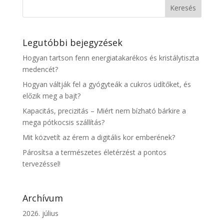
Legutóbbi bejegyzések
Hogyan tartson fenn energiatakarékos és kristálytiszta
medencét?
Hogyan váltják fel a gyógyteák a cukros üdítőket, és
előzik meg a bajt?
Kapacitás, precizitás – Miért nem bízható bárkire a
mega pótkocsis szállítás?
Mit közvetít az érem a digitális kor emberének?
Párosítsa a természetes életérzést a pontos
tervezéssel!
Archívum
2026. július