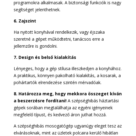
programokra alkalmasak. A biztonsági funkciók is nagy
segítséget jelenthetnek.
6. Zajszint
Ha nyitott konyhával rendelkezik, vagy éjszaka
szeretné a gépet működtetni, tanácsos erre a
jellemzőre is gondolni.
7. Design és belső kialakítás
Lényeges, hogy a gép stílusa illeszkedjen a konyhához.
A praktikus, könnyen pakolható kialakítás, a kosarak, a
pohártartók elrendezése szintén mérvadóak.
8. Határozza meg, hogy mekkora összeget kíván
a beszerzésre fordítani!
A szépséghibás háztartási
gépek sorában megtalálhatja az egyéni igényeinek
megfelelő típust, és kedvező áron juthat hozzá.
A szépséghibás mosogatógép ugyanúgy eleget tesz az
elvárásoknak, mint az üzletek polcaira kerülő hibátlan