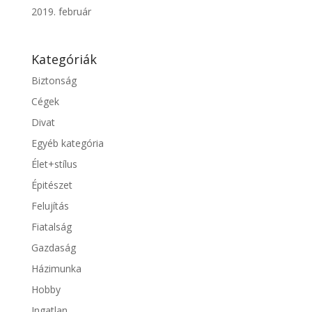
2019. február
Kategóriák
Biztonság
Cégek
Divat
Egyéb kategória
Élet+stílus
Épitészet
Felujítás
Fiatalság
Gazdaság
Házimunka
Hobby
Ingatlan