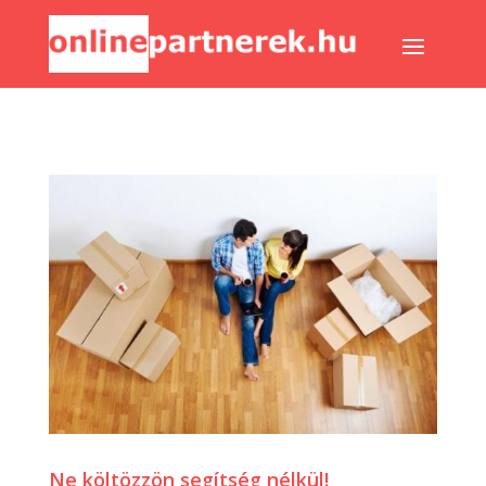
Ne költözzön segítség nélkül!