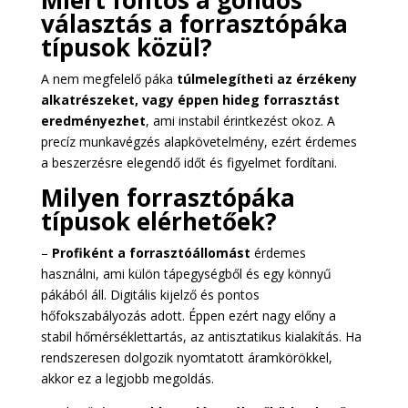
Miért fontos a gondos
választás a forrasztópáka
típusok közül?
A nem megfelelő páka
túlmelegítheti az érzékeny
alkatrészeket, vagy éppen hideg forrasztást
eredményezhet
, ami instabil érintkezést okoz. A
precíz munkavégzés alapkövetelmény, ezért érdemes
a beszerzésre elegendő időt és figyelmet fordítani.
Milyen forrasztópáka
típusok elérhetőek?
–
Profiként a forrasztóállomást
érdemes
használni, ami külön tápegységből és egy könnyű
pákából áll. Digitális kijelző és pontos
hőfokszabályozás adott. Éppen ezért nagy előny a
stabil hőmérséklettartás, az antisztatikus kialakítás. Ha
rendszeresen dolgozik nyomtatott áramkörökkel,
akkor ez a legjobb megoldás.