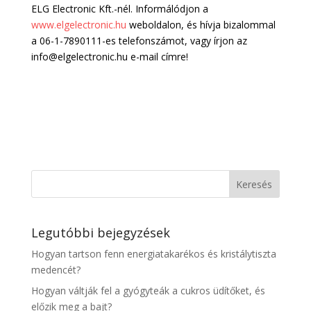
ELG Electronic Kft.-nél. Informálódjon a
www.elgelectronic.hu
weboldalon, és hívja bizalommal
a 06-1-7890111-es telefonszámot, vagy írjon az
info@elgelectronic.hu e-mail címre!
Legutóbbi bejegyzések
Hogyan tartson fenn energiatakarékos és kristálytiszta
medencét?
Hogyan váltják fel a gyógyteák a cukros üdítőket, és
előzik meg a bajt?