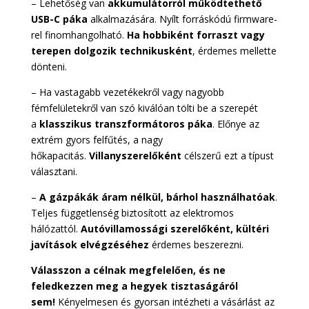
– Lehetőség van
akkumulátorról működtethető
USB-C páka
alkalmazására. Nyílt forráskódú firmware-
rel finomhangolható.
Ha hobbiként forraszt vagy
terepen dolgozik technikusként
, érdemes mellette
dönteni.
– Ha vastagabb vezetékekről vagy nagyobb
fémfelületekről van szó kiválóan tölti be a szerepét
a
klasszikus transzformátoros páka
. Előnye az
extrém gyors felfűtés, a nagy
hőkapacitás.
Villanyszerelőként
célszerű ezt a típust
választani.
–
A gázpákák áram nélkül, bárhol használhatóak
.
Teljes függetlenség biztosított az elektromos
hálózattól.
Autóvillamossági szerelőként, kültéri
javítások elvégzéséhez
érdemes beszerezni.
Válasszon a célnak megfelelően, és ne
feledkezzen meg a hegyek tisztaságáról
sem!
Kényelmesen és gyorsan intézheti a vásárlást az