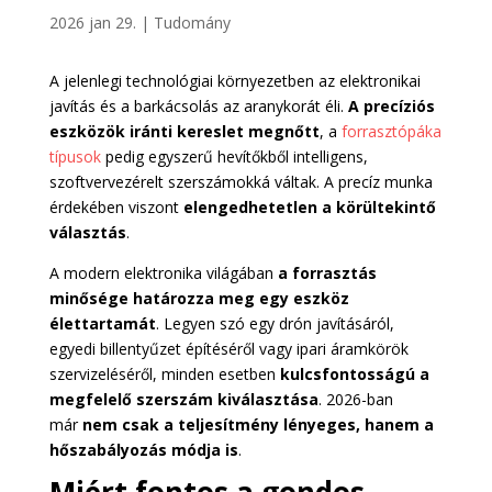
2026 jan 29.
|
Tudomány
A jelenlegi technológiai környezetben az elektronikai
javítás és a barkácsolás az aranykorát éli.
A precíziós
eszközök iránti kereslet megnőtt
, a
forrasztópáka
típusok
pedig egyszerű hevítőkből intelligens,
szoftvervezérelt szerszámokká váltak. A precíz munka
érdekében viszont
elengedhetetlen a körültekintő
választás
.
A modern elektronika világában
a forrasztás
minősége határozza meg egy eszköz
élettartamát
. Legyen szó egy drón javításáról,
egyedi billentyűzet építéséről vagy ipari áramkörök
szervizeléséről, minden esetben
kulcsfontosságú a
megfelelő szerszám kiválasztása
. 2026-ban
már
nem csak a teljesítmény lényeges, hanem a
hőszabályozás módja is
.