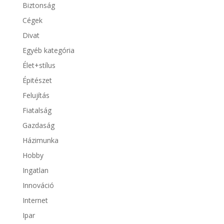
Biztonság
Cégek
Divat
Egyéb kategória
Élet+stílus
Épitészet
Felujítás
Fiatalság
Gazdaság
Házimunka
Hobby
Ingatlan
Innováció
Internet
Ipar