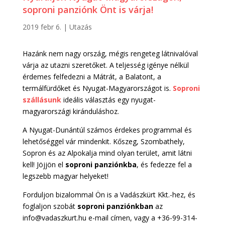
soproni panziónk Önt is várja!
2019 febr 6.
|
Utazás
Hazánk nem nagy ország, mégis rengeteg látnivalóval
várja az utazni szeretőket. A teljesség igénye nélkül
érdemes felfedezni a Mátrát, a Balatont, a
termálfürdőket és Nyugat-Magyarországot is.
Soproni
szállásunk
ideális választás egy nyugat-
magyarországi kiránduláshoz.
A Nyugat-Dunántúl számos érdekes programmal és
lehetőséggel vár mindenkit. Kőszeg, Szombathely,
Sopron és az Alpokalja mind olyan terület, amit látni
kell! Jöjjön el
soproni panziónkba
, és fedezze fel a
legszebb magyar helyeket!
Forduljon bizalommal Ön is a Vadászkürt Kkt.-hez, és
foglaljon szobát
soproni panziónkban
az
info@vadaszkurt.hu e-mail címen, vagy a +36-99-314-