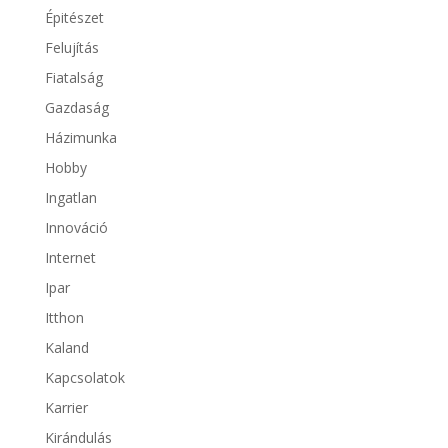
Épitészet
Felujítás
Fiatalság
Gazdaság
Házimunka
Hobby
Ingatlan
Innováció
Internet
Ipar
Itthon
Kaland
Kapcsolatok
Karrier
Kirándulás