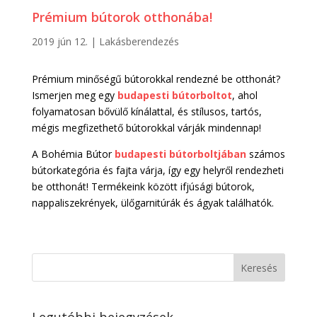
Prémium bútorok otthonába!
2019 jún 12.
|
Lakásberendezés
Prémium minőségű bútorokkal rendezné be otthonát?
Ismerjen meg egy
budapesti bútorboltot
, ahol
folyamatosan bővülő kínálattal, és stílusos, tartós,
mégis megfizethető bútorokkal várják mindennap!
A Bohémia Bútor
budapesti bútorboltjában
számos
bútorkategória és fajta várja, így egy helyről rendezheti
be otthonát! Termékeink között ifjúsági bútorok,
nappaliszekrények, ülőgarnitúrák és ágyak találhatók.
Legutóbbi bejegyzések