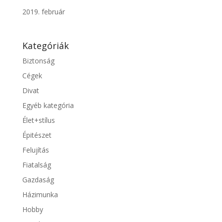
2019. február
Kategóriák
Biztonság
Cégek
Divat
Egyéb kategória
Élet+stílus
Épitészet
Felujítás
Fiatalság
Gazdaság
Házimunka
Hobby