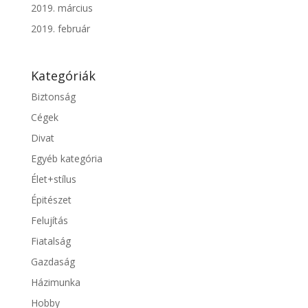
2019. március
2019. február
Kategóriák
Biztonság
Cégek
Divat
Egyéb kategória
Élet+stílus
Épitészet
Felujítás
Fiatalság
Gazdaság
Házimunka
Hobby