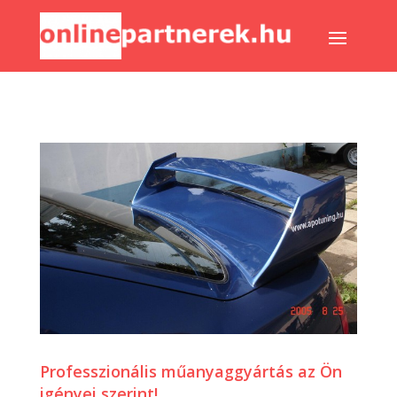
Professzionális műanyaggyártás az Ön
igényei szerint!