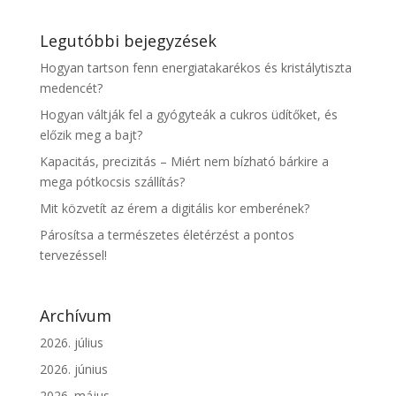
Legutóbbi bejegyzések
Hogyan tartson fenn energiatakarékos és kristálytiszta
medencét?
Hogyan váltják fel a gyógyteák a cukros üdítőket, és
előzik meg a bajt?
Kapacitás, precizitás – Miért nem bízható bárkire a
mega pótkocsis szállítás?
Mit közvetít az érem a digitális kor emberének?
Párosítsa a természetes életérzést a pontos
tervezéssel!
Archívum
2026. július
2026. június
2026. május