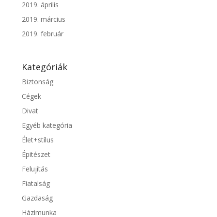
2019. április
2019. március
2019. február
Kategóriák
Biztonság
Cégek
Divat
Egyéb kategória
Élet+stílus
Épitészet
Felujítás
Fiatalság
Gazdaság
Házimunka