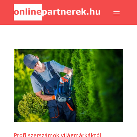
Profi szerszámok világmárkáktól