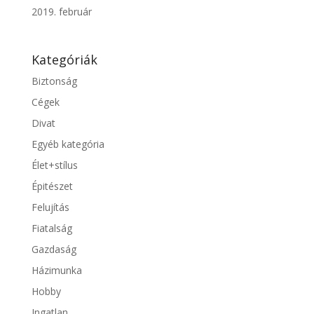
2019. február
Kategóriák
Biztonság
Cégek
Divat
Egyéb kategória
Élet+stílus
Épitészet
Felujítás
Fiatalság
Gazdaság
Házimunka
Hobby
Ingatlan