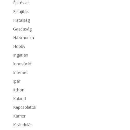
Épitészet
Felujítás
Fiatalság
Gazdaság
Házimunka
Hobby
Ingatlan
Innováció
Internet
Ipar
Itthon
Kaland
Kapcsolatok
Karrier
Kirándulás