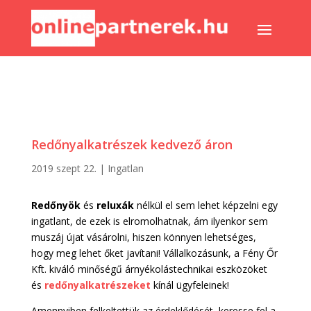
Redőnyalkatrészek kedvező áron
2019 szept 22.
|
Ingatlan
Redőnyök
és
reluxák
nélkül el sem lehet képzelni egy
ingatlant, de ezek is elromolhatnak, ám ilyenkor sem
muszáj újat vásárolni, hiszen könnyen lehetséges,
hogy meg lehet őket javítani! Vállalkozásunk, a Fény Őr
Kft. kiváló minőségű árnyékolástechnikai eszközöket
és
redőnyalkatrészeket
kínál ügyfeleinek!
Amennyiben felkeltettük az érdeklődését, keresse fel a