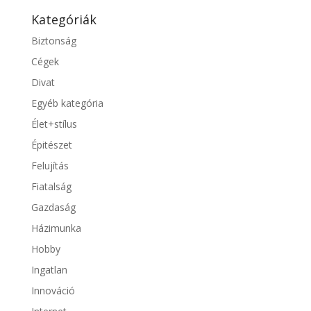
Kategóriák
Biztonság
Cégek
Divat
Egyéb kategória
Élet+stílus
Épitészet
Felujítás
Fiatalság
Gazdaság
Házimunka
Hobby
Ingatlan
Innováció