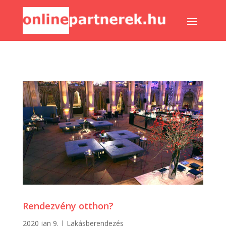
Rendezvény otthon?
2020 jan 9.
|
Lakásberendezés