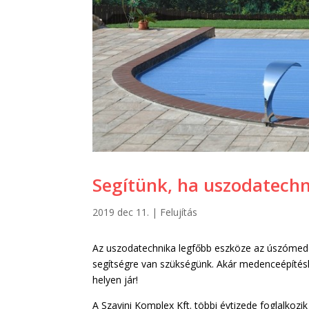
Segítünk, ha uszodatechn
2019 dec 11.
|
Felujítás
Az uszodatechnika legfőbb eszköze az úszómede
segítségre van szükségünk. Akár medenceépítés
helyen jár!
A Szavini Komplex Kft. többi évtizede foglalkozik