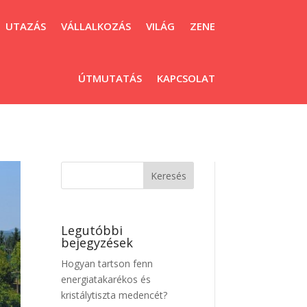
UTAZÁS
VÁLLALKOZÁS
VILÁG
ZENE
ÚTMUTATÁS
KAPCSOLAT
Legutóbbi
bejegyzések
Hogyan tartson fenn
energiatakarékos és
kristálytiszta medencét?