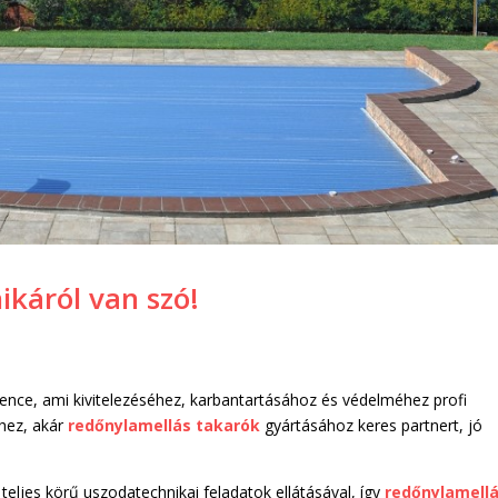
ikáról van szó!
nce, ami kivitelezéséhez, karbantartásához és védelméhez profi
hez, akár
redőnylamellás takarók
gyártásához keres partnert, jó
 teljes körű uszodatechnikai feladatok ellátásával, így
redőnylamell