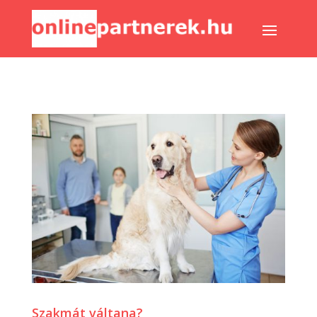
Szakmát váltana?