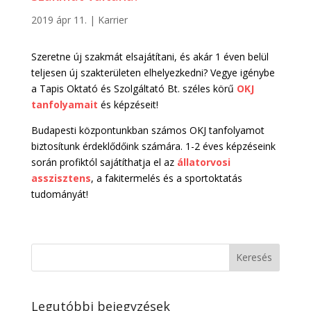
2019 ápr 11.
|
Karrier
Szeretne új szakmát elsajátítani, és akár 1 éven belül
teljesen új szakterületen elhelyezkedni? Vegye igénybe
a Tapis Oktató és Szolgáltató Bt. széles körű
OKJ
tanfolyamait
és képzéseit!
Budapesti központunkban számos OKJ tanfolyamot
biztosítunk érdeklődőink számára. 1-2 éves képzéseink
során profiktól sajátíthatja el az
állatorvosi
asszisztens
, a fakitermelés és a sportoktatás
tudományát!
Legutóbbi bejegyzések