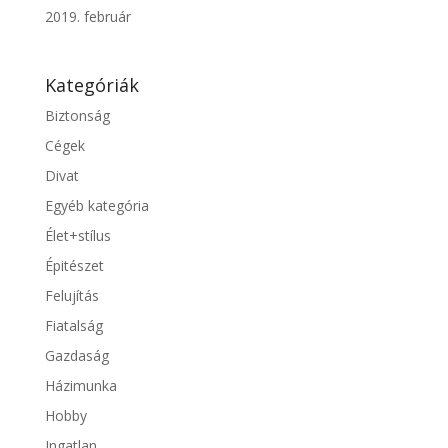
2019. február
Kategóriák
Biztonság
Cégek
Divat
Egyéb kategória
Élet+stílus
Épitészet
Felujítás
Fiatalság
Gazdaság
Házimunka
Hobby
Ingatlan