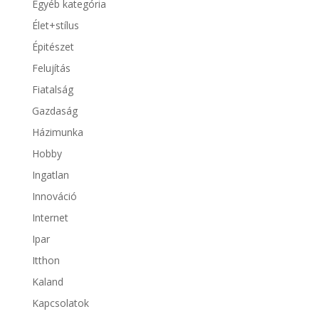
Egyéb kategória
Élet+stílus
Épitészet
Felujítás
Fiatalság
Gazdaság
Házimunka
Hobby
Ingatlan
Innováció
Internet
Ipar
Itthon
Kaland
Kapcsolatok