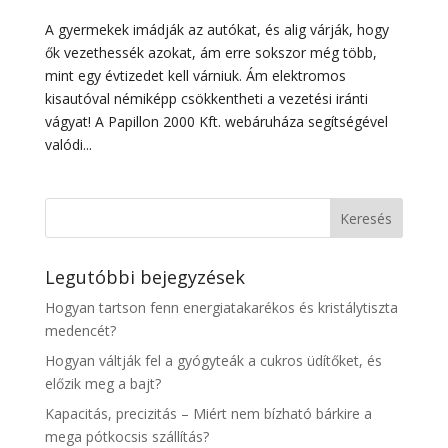
A gyermekek imádják az autókat, és alig várják, hogy
ők vezethessék azokat, ám erre sokszor még több,
mint egy évtizedet kell várniuk. Ám elektromos
kisautóval némiképp csökkentheti a vezetési iránti
vágyat! A Papillon 2000 Kft. webáruháza segítségével
valódi...
Legutóbbi bejegyzések
Hogyan tartson fenn energiatakarékos és kristálytiszta
medencét?
Hogyan váltják fel a gyógyteák a cukros üdítőket, és
előzik meg a bajt?
Kapacitás, precizitás – Miért nem bízható bárkire a
mega pótkocsis szállítás?