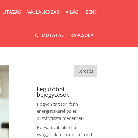
UTAZÁS
VÁLLALKOZÁS
VILÁG
ZENE
ÚTMUTATÁS
KAPCSOLAT
Legutóbbi
bejegyzések
Hogyan tartson fenn
energiatakarékos és
kristálytiszta medencét?
Hogyan váltják fel a
gyógyteák a cukros üdítőket,