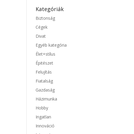
Kategóriák
Biztonság
Cégek
Divat
Egyéb kategória
Élet+stílus
Épitészet
Felujítás
Fiatalság
Gazdaság
Házimunka
Hobby
Ingatlan
Innováció