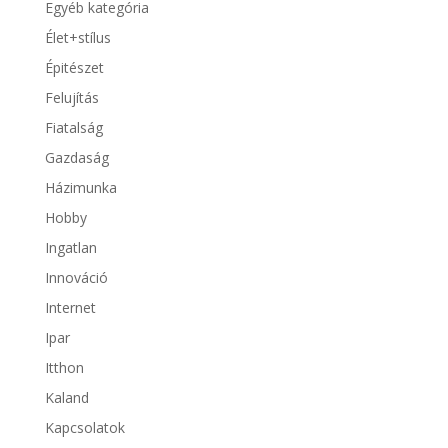
Egyéb kategória
Élet+stílus
Épitészet
Felujítás
Fiatalság
Gazdaság
Házimunka
Hobby
Ingatlan
Innováció
Internet
Ipar
Itthon
Kaland
Kapcsolatok