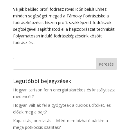
Váljék belőled profi fodrász rövid időn belül! Ehhez
minden segítséget megad a Tárnoky Fodrásziskola
fodrászképzése, hiszen profi, szakképzett fodrászok
segítségével sajátíthatod el a hajszobrászat technikáit.
Folyamatosan induló fodrászképzéseink között
fodrász és...
Legutóbbi bejegyzések
Hogyan tartson fenn energiatakarékos és kristálytiszta
medencét?
Hogyan váltják fel a gyógyteák a cukros üdítőket, és
előzik meg a bajt?
Kapacitás, precizitás – Miért nem bízható bárkire a
mega pótkocsis szállítás?